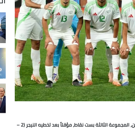
تصدّر منتخب أوغندا المحلي لكرة القدم، اليوم الاثنين، المجموعة الثالثة بست نقاط، مؤقتاً بعد تخطيه النيجر (2 –