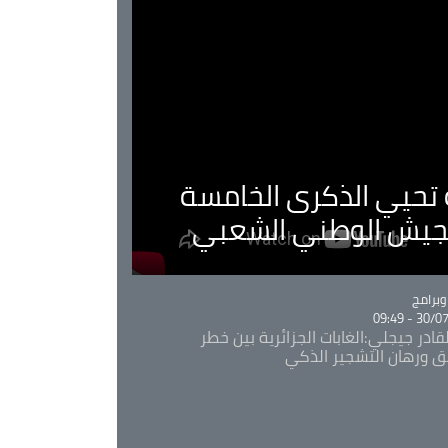
ية تحيي الذكرى الخامسة
لجيش الوطني الشعبي
Ca
برامج
30/07/20
قادر جيجلي:الغابات الجزائرية بين خطر
ئق ورهان التشجير الذكي