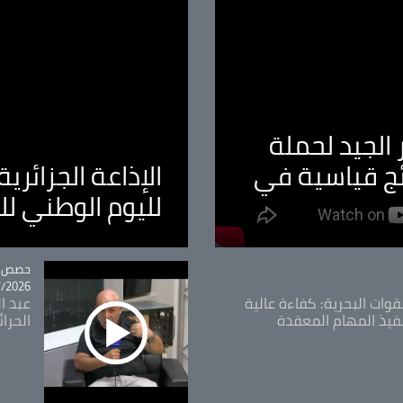
الجيد لحملة
ئج قياسية في
الإذاعة الجزائر
لليوم الوطني ل
tégorie
حصص و
26 - 09:49
قوات البحرية: كفاءة عالية
عبد ال
فيذ المهام المعقدة
الحرا