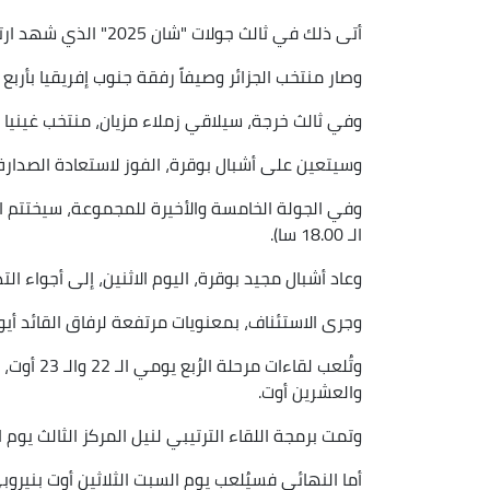
أتى ذلك في ثالث جولات "شان 2025" الذي شهد ارتقاء جنوب إفريقيا إلى الوصافة إثر هزمها غينيا (2 – 1).
وصار منتخب الجزائر وصيفاً رفقة جنوب إفريقيا بأرب
وفي ثالث خرجة، سيلاقي زملاء مزيان، منتخب غينيا كوناكري،
وسيتعين على أشبال بوقرة، الفوز لاستعادة الصدارة 
وفي الجولة الخامسة والأخيرة للمجموعة، سيختتم ال
الـ 18.00 سا).
وعاد أشبال مجيد بوقرة، اليوم الاثنين، إلى أجواء التد
وجرى الاستئناف، بمعنويات مرتفعة لرفاق القائد أيو
وتُلعب لقا
والعشرين أوت.
وتمت برمجة اللقاء الترتيبي لنيل المركز الثالث يوم الجمعة الـ 29 أوت بكامبا
أما النهائي فسيُلعب يوم السبت الثلاثين أوت بنيروبي (16.00 س