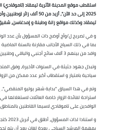
2025 إلى حد الآن"، أزيد من 
تيمقاد وكذلك مواقع زانة وطبنة و إمدغاسن، شفيق 
و في تصريح ل/وأج أوضح ذات المسؤول بأن عدد الو
وافد من بينهم 3 آلاف سائح أجنبي والباقي وطنيين من مختلف الولايات.
وتبذل جهود حثيثة في السنوات الأخيرة، وفق المتح
سياحية بامتياز و استقطاب أكبر عدد ممكن من الزوار 
استراحة لفائدة الزوار خاصة العائلات لاستغلالها في
الوافدين على تاموقادي لاسيما القاطنين بالمناطق ا
و استنا
بمهمة المرشد السياحي بعدة لغات بعد أن يتم تحمي