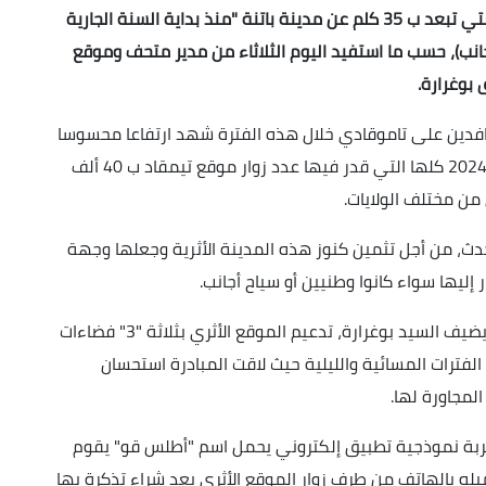
استقطب موقع المدينة الأثرية تيمقاد (تاموقادي) التي تبعد ب 35 كلم عن مدينة باتنة "منذ بداية السنة الجارية
50 ألف زائر (وطنيين وأجانب)، حسب ما استفيد اليوم الثلاثاء من مدير متحف وموقع
بوغرارة.
افدين على تاموقادي خلال هذه الفترة شهد ارتفاعا محسوسا
بما في ذلك السياح الأجانب مقارنة بالسنة الماضية 2024 كلها التي قدر فيها عدد زوار موقع تيمقاد ب 40 ألف
دث، من أجل تثمين كنوز هذه المدينة الأثرية وجعلها وجهة
إليها سواء كانوا وطنيين أو سياح أجانب.
وتم في هذا السياق "بداية شهر يوليو المنقضي"، يضيف السيد بوغرارة، تدعيم الموقع الأثري بثلاثة "3" فضاءات
 الفترات المسائية والليلية حيث لاقت المبادرة استحسان
لمجاورة لها.
دا لذات المسؤول، أطلق في أبريل 2023 كتجربة نموذجية تطبيق إلكتروني يحمل اسم "أطلس قو" يقوم
له بالهاتف من طرف زوار الموقع الأثري بعد شراء تذكرة بها