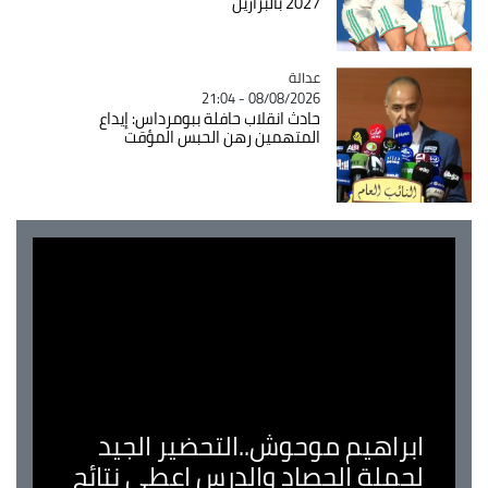
2027 بالبرازيل
عدالة
Catégorie
08/08/2026 - 21:04
حادث انقلاب حافلة ببومرداس: إيداع
المتهمين رهن الحبس المؤقت
ابراهيم موحوش..التحضير الجيد
لحملة الحصاد والدرس اعطى نتائج