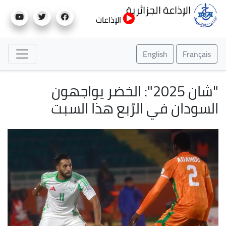
تجاوز
الإذاعة الجزائرية
إلى
الإذاعات
المحتوى
الرئيسي
English
Français
"شان 2025": الخضر يواجهون
السودان في الرُبع هذا السبت