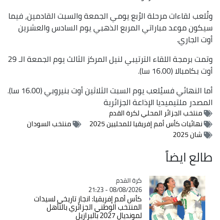
وتُلعب لقاءات مرحلة الرُبع يومي الجمعة والسبت القادمين، فيما
سيكون موعد مباراتي المربع الذهبي يوم السادس والعشرين
أوت الجاري.
وتمت برمجة اللقاء الترتيبي لنيل المركز الثالث يوم الجمعة الـ 29
أوت بكامبالا (16.00 سا).
أما النهائي فسيُلعب يوم السبت الثلاثين أوت بنيروبي (16.00 سا).
المصدر
ملتيميديا الإذاعة الجزائرية
منتخب الجزائر المحلي لكرة القدم
نهائيات كأس أمم إفريقيا للمحليين 2025
منتخب السودان
شان 2025
طالع ايضاً
Catégorie
كرة القدم
08/08/2026 - 21:23
كأس أمم إفريقيا: انجاز تاريخي لسيدات
المنتخب الوطني الجزائري بالتأهل
لمونديال 2027 بالبرازيل