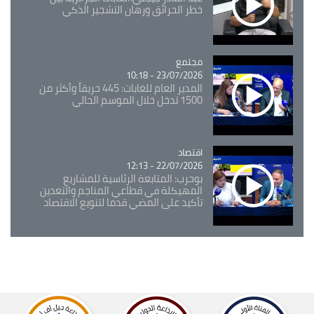
خطر الحرائق ورهان التشجير الذكي
مجتمع
Catégorie
23/07/2026 - 10:18
المدير العام للغابات: 445 حريقاً وأكثر من
1500 تدخل خلال الموسم الحالي
اقتصاد
Catégorie
22/07/2026 - 12:13
بوحرب: المتابعة الرئاسية للمشاريع
المهيكلة في قطاعي المناجم والتعدين
تأكيد على المضي قدما لتنويع الاقتصاد