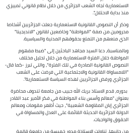
الاستعمارية تجاه الشعب الجزائري من خلال نظام قانوني تمييزي
منذ بداية الاحتلال".
وذكر أن النصوص القانونية الاستعمارية جعلت الجزائريين أشخاصا
محرومين من صفة "المواطنة" وخاضعين لقانون "الانديجينا"
الذي منعهم من التمتع بحقوقهم المدنية والسياسية.
وبالمناسبة، دعا السيد مجاهد الباحثين إلى "ضبط مفهوم
المواطنة خلال الفترة الاستعمارية من خلال تحليل مختلف
النصوص القانونية الصادرة في تلك الفترة"، والتي تبرز -كما قال-
"اللامساواة القانونية والاجتماعية التي فرضت على الشعب
الجزائري ورفض الجزائريين لهذه السياسة الاستعمارية".
بدوره، قدم الاستاذ بريك الله حبيب من جامعة تندوف محاضرة
بعنوان "معالم وأسس بناء المواطنة في فكر الأمير عبد القادر
الجزائري إبان المقاومة الشعبية"، حيث أظهر مقومات ومعالم
الدولة الجزائرية الحديثة القائمة على العدل والمساواة في
الحقوق والواجبات.
من جانبها، تناولت الاستاذة مدور خميسة من جامعة قالمة