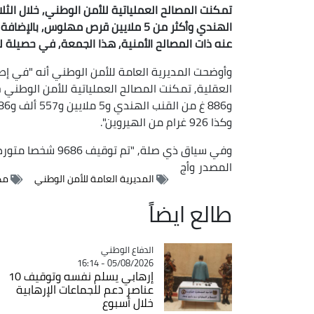
عنه ذات المصالح الأمنية, هذا الجمعة, في حصيلة له
وأوضحت المديرية العامة للأمن الوطني أنه "في إطار 
وكذا 926 غرام من الهيروين".
وفي سياق ذي صلة, "تم توقيف 9686 شخصا متورطا في هذه القضايا", مثلما أفادت به ذات المصالح.
المصدر
وأج
المديرية العامة للأمن الوطني
مك
طالع ايضاً
Catégorie
الدفاع الوطني
05/08/2026 - 16:14
إرهابي يسلم نفسه وتوقيف 10
عناصر دعم للجماعات الإرهابية
خلال أسبوع