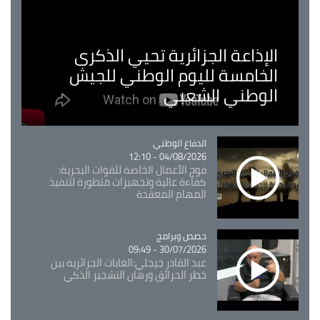
الإذاعة الجزائرية تحيي الذكرى
الخامسة لليوم الوطني للجيش
الوطني الشعبي
Catégorie
الدفاع الوطني
04/08/2026 - 12:10
فوج الأعمال الخاصة للقوات البحرية:
كفاءة عالية وتجهيزات متطورة لتنفيذ
المهام المعقدة
Catégorie
حصص وبرامج
30/07/2026 - 09:49
عبد القادر جيجلي:الغابات الجزائرية بين
خطر الحرائق ورهان التشجير الذكي