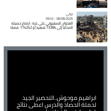
دولي
Catégorie
08/08/2026 - 09:52
العدوان الصهيوني على غزة : ارتفاع حصيلة
الضحايا إلى 73384 شهيدا و 174242 مصابا
ابراهيم موحوش..التحضير الجيد
لحملة الحصاد والدرس اعطى نتائج