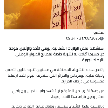
مجتمع
31/08/2025 - 09:34
ستشهد بعض الولايات الشمالية, يومي الأحد والإثنين, موجة
حر, حسبما أفادت به نشرية خاصة لمصالح الديوان الوطني
للأرصاد الجوية.
وتخص هذه النشرية, المصنفة في مستوى تنبيه باللون الأصفر,
ولايات بجاية, بومرداس والجزائر التي ستعرف اليوم الأحد ارتفاعا
محسوسا في درجات الحرارة.
من جهة أخرى, من المتوقع أن تشهد ولايات أدرار, برج باجي
مختار وعين قزام, هذا الأحد, رعودا.
وبالنسبة لهذا الإثنين, ستشمل ولايات عنابة, الطارف وبجاية,