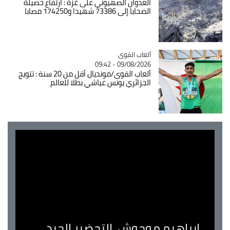
العدوان الصهيوني على غزة : ارتفاع حصيلة
الضحايا إلى 73386 شهيدا و174250 مصابا
Catégorie
ألعاب القوى
09/08/2026 - 09:42
ألعاب القوى/مونديال أقل من 20 سنة : تتويج
الجزائري يونس عياشي بطلا للعالم
ابراهيم موحوش..التحضير الجيد