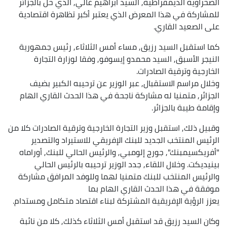
الصحراوية الديمقراطية, السيد ابراهيم غالي, الذي حل بالجزائر
للمشاركة في هذا المعرض الذي يعتبر أكبر تظاهرة اقتصادية
على الصعيد القاري.
كما استقبل السيد رزيق, مساء أمس الثلاثاء, رئيس جمهورية
النيجر الأسبق, السيد محمدو إيسوفو, وفقا لوزارة التجارة
الخارجية وترقية الصادرات.
وخلال مراسم الاستقبال, عبر الوزير عن ترحيبه الكبير بضيف
الجزائر, متمنيا له مشاركة ناجحة في هذا الحدث القاري الهام
وإقامة طيبة بالجزائر.
وقبيل ذلك, استقبل وزير التجارة الخارجية وترقية الصادرات كلا من
الرئيس المنتخب الجديد للبنك الإفريقي للاستيراد والتصدير
"أفريكسيمبنك", جورج إلومبي, والرئيس الحالي للبنك, أوراماه
بينيديكت. وخلال اللقاء, جدد الوزير ترحيبه بالرئيس الحالي
والرئيس المنتخب للبنك متمنيا لهما وللوفد المرافق مشاركة
موفقة في هذا الحدث القاري الهام بما
يعزز الرؤية الإفريقية المشتركة لبناء اقتصاد متكامل ومستدام.
وكان السيد رزيق قد استقبل أمس الثلاثاء كذلك, كلا من نائبة