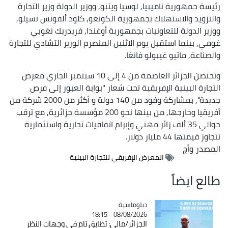
رئيسة جمهورية ناميبيا, لوسيا ويتبو, ووزير الدولة وزير التجارة
والتزويد والاستهلاك بجمهورية الكونغو, كلود ألفونس نسيلو,
ووزير الدولة للتعاونيات بجمهورية أوغندا, فريدريك نغوبي
غومي, بينما استقبل يوم الاثنين المنصرم الوزير التشادي للتجارة
والصناعة, ماتيو غيبولو فانغا.
وتحتضن الجزائر العاصمة من 4 إلى 10 سبتمبر الجاري معرض
التجارة البينية الإفريقية تحت شعار "بوابة العبور إلى فرص
جديدة", بمشاركة وفود من 140 دولة و أكثر من 2000 شركة من
أفريقيا وخارجها, من بينها نحو 200 مؤسسة جزائرية, مع ترقب
حوالي 35 ألف زائر مهني وإبرام اتفاقيات تجارية واستثمارية
تتجاوز قيمتها 44 مليار دولار.
المصدر
وأج
المعرض الإفريقي للتجارة البينية
طالع ايضاً
Catégorie
دبلوماسية
08/08/2026 - 18:15
الجزائر/مالي: تطابق تام في وجهات النظر