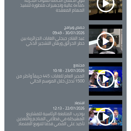
فوج الأعمال الخاصة للقوات البحرية:
كفاءة عالية وتجهيزات متطورة لتنفيذ
المهام المعقدة
Catégorie
حصص وبرامج
30/07/2026 - 09:49
عبد القادر جيجلي:الغابات الجزائرية بين
خطر الحرائق ورهان التشجير الذكي
مجتمع
Catégorie
23/07/2026 - 10:18
المدير العام للغابات: 445 حريقاً وأكثر من
1500 تدخل خلال الموسم الحالي
اقتصاد
Catégorie
22/07/2026 - 12:13
بوحرب: المتابعة الرئاسية للمشاريع
المهيكلة في قطاعي المناجم والتعدين
تأكيد على المضي قدما لتنويع الاقتصاد