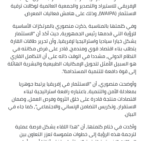
تيراد والتصدير والجمعية العالمية لوكالات ترقية
المناسبة ,ذكرت منصوري بالمرتكزات الأساسية
دمها رئيس الجمهورية, حيث أكد أن "الاستثمار
ديا واستراتيجيا لإفريقيا, وأن تحرير طاقات القارة
قتصاد قوي ومندمج, قادر على فرض مكانته في
, مشددا في الوقت ذاته على أن التكامل القاري
مثل لتحويل الإمكانيات الطبيعية والبشرية الهائلة
 للتنمية المستدامة".
, أن "الاستثمار في إفريقيا يرتبط جوهريا
والتنمية, باعتباره رافعة استراتيجية لبناء
جة قادرة على خلق الثروة وفرص العمل, وضمان
كريس التضامن الإنساني والاجتماعي", كما جاء في
م كلمتها, أن "هذا اللقاء يشكل فرصة عملية
لرؤية إلى خطوات ملموسة تعزز التعاون بين