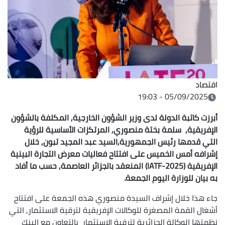
05/
لدولة لدى وزير الشؤون الخارجية, المكلفة بالشؤون
مة بختة منصوري, المرتكزات الأساسية للرؤية
يس الجمهورية,السيد عبد المجيد تبون, خلال
خميس على افتتاح فعاليات معرض التجارة البينية
الإفريقية (IATF-2025) المنعقد بالجزائر العاصمة, حسب ما أفاد
ة اليوم الجمعة.
 إشراف السيدة منصوري هذه الجمعة على افتتاح
لمصغرة للوكالات الإفريقية لترقية الاستثمار, التي
 الجزائرية لترقية الاستثمار بالتعاون مع البنك