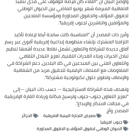
وأوضح البيان أن "اللقاء كان فرصة للوقوف على مدى تنفيذ
الاتفاقية المبرمة شهر يونيو الماضي بين الديوان الوطني
لحقوق المؤلف والحقوق المجاورة ومؤسسة الملحنين
والمؤلفين والناشرين لجنوب إفريقيا".
وأبرز ذات المصدر أن "المناسبة كانت سانحة أيضا لإعادة تأكيد
التزامنا المشترك بإنشاء منظومة إبداعية إفريقية أقوى عبر رسم
آفاق جديدة للشراكة والتعاون تشمل نقاطا عديدة أهمها تنظيم
تبادل الخبرات وبناء القدرات التقنية، تعزيز التبادل الثقافي
والتعاون الفني بين المبدعين في كلا البلدين، دعم الشراكة في
المفاوضات مع المنصات الرقمية لتحقيق مزيد من الشفافية
والإنصاف وتطوير حلول تكنولوجية مشتركة".
وتهدف هذه الشراكة الاستراتيجية -- حسب ذات البيان --إلى
"تعزيز التعاون جنوب-جنوب وترسيخ مكانة وريادة القارة الإفريقية
في مجالات الابتكار والإبداع".
المصدر
وأج
معرض التجارة البينية الافريقية
الجزائر
جنوب افريقيا
الديوان الوطني لحقوق المؤلف و الحقوق المجاورة