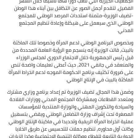
الجمعيات الخيرية التي تلعب دورا هاما لاسيما خلال الشهر
الفضيل، لتقدم أجمل الصور عن التكافل بين أبناء هذا الوطن
-تضيف الوزيرة-مثمنة استحداث المرصد الوطني للمجتمع
الوطني الذي سيعمل على هيكلة وإعادة تنظيم المجتمع
المدني.
وبخصوص البرنامج الوطني لدعم المرأة وخصوصا تلك الماكثة
بالبيت، قالت الوزيرة إنه ينسجم مع الرؤية العامة المحددة من
قبل رئيس الجمهورية خلال الاجتماع الدوري لمجلس الوزراء
والمنعقد في جانفي 2021، حيث أعطى تعليمات واضحة تنص
على ضرورة تكثيف برنامج الحكومة الموجه لدعم انخراط المرأة
الماكثة بالبيت في الإنتاج الوطني.
وضمن هذا المجال، تضيف الوزيرة تم إعداد برنامج وزاري مشترك
ومتعدد القطاعات وبمشاركة المجتمع المدني ووزارات الفلاحة
والسياحة والتكوين المهني والوزارة المنتدبة للمؤسسات
المصغرة تحت إشراف وزارة التضامن الوطني ويقضي بتسهيل
عملية انخراط المرأة الريفية وتحديدا في ماكينة الإنتاج الوطني
وكانت أول محاوره، تنظيم حملات للتحسيس عن طريق الخلايا
الحوارية التابعة للقطاع ووكالة التنمية الاجتماعية وكدا الزيارات