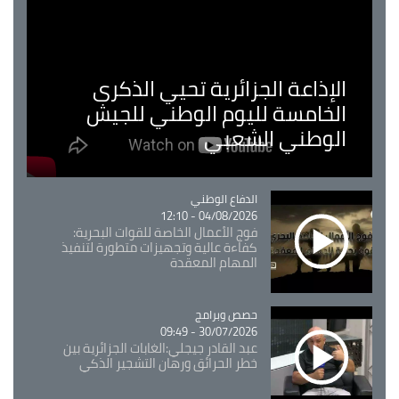
الإذاعة الجزائرية تحيي الذكرى
الخامسة لليوم الوطني للجيش
الوطني الشعبي
Catégorie
الدفاع الوطني
04/08/2026 - 12:10
فوج الأعمال الخاصة للقوات البحرية:
كفاءة عالية وتجهيزات متطورة لتنفيذ
المهام المعقدة
Catégorie
حصص وبرامج
30/07/2026 - 09:49
عبد القادر جيجلي:الغابات الجزائرية بين
خطر الحرائق ورهان التشجير الذكي