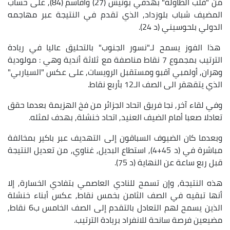
من "قلب الطاولة" بهدفي بوتيش (27) وأقاسم (84), على حساب
المضيف شباب بلوزداد, الذي تقدم في النتيجة عبر مهاجمه
الدولي بلحوسيني (د 24).
هذا الفوز يسمح لـ"نسور الجنوب" بالتحليق عاليا في ريادة
الترتيب بمجموع 7 نقاط مناصفة مع ثلاثة أندية وهي : مولودية
وهران, أولمبي آقبو ومستقبل الرويسات, على عكس "السياربي"
الذي يتقهقر الى الصف الـ12 بأربع نقاط.
وفي لقاء آخر, نجا فريق اتحاد الجزائر من فخ الهزيمة بعدما حقق
تعادلا صعبا أمام الضيف العنيد, اتحاد خنشلة, بهدف لمثله.
وبعدما كان الضيوف السباقون إلى التهديف عبر باكير بمخالفة
مباشرة في (د 45+4), استطاع البديل, غناوي, من تعديل النتيجة
قبل ربع ساعة عن النهاية (د 75).
هذه النتيجة, وإن تسمح للنادي العاصمي بتفادي الخسارة, إلا
أنها تبقيه في الصف الثامن بخمس نقاط, عكس أبناء خنشلة
الذين يسمح لهم التعادل بالتقدم إلى الصف الخامس ب6 نقاط,
مضيعين فرصة سانحة للانفراد بريادة الترتيب.