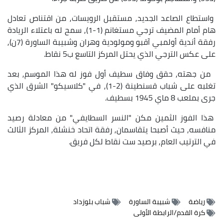
واستطاع الصاعد الجديد, مستقبل الرويسات, من اقتناص تعادل
هام أمام المضيف ترجي مستغانم (1-1), سمح له باعتلاء الريادة
رفقة أندية أولمبي آقبو ومولودية وهران وشبيبة الساورة (7ن),
على عكس الترجي الذي يحتل المركز التاسع ب5 نقاط.
من جهته, حقق وفاق سطيف أول فوز له هذا الموسم, بعد
تغلبه على شباب قسنطينة (2-1), في "كلاسيكو" الشرق الذي
جرى بملعب 8 ماي 1945 بسطيف.
هذا الفوز الثمين مكن "النسر السطايفي" من معادلة رصيد
منافسه, حيث أصبحا يتقاسمان, رفقة اتحاد خنشلة, المركز الثالث
في الترتيب العام, برصيد ست نقاط لكل فريق.
رياضة
شبيبة الساورة
شباب بلوزداد
كرة القدم/الرابطة الأولى