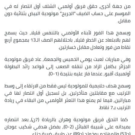
من جهة أخرى, حقق فريق أولمبي الشلف أول انتصار له في
الموسم على حساب الضيف "الجريح" مولودية البيض بثنائية دون
مقابل.
ويسمح هذا الفوز لأبناء الأولمبي بالتنفس قليلا, حيث يسمح
لهم بالابتعاد عن الخطر قليلا, باحتلالهم الصف الـ13 بمجموع أربع
نقاط من فوز وتعادل مقابل خسارتين.
وفي مباريات لعبت يومي الخميس والجمعة, عاد فريق مولودية
الجزائر بكامل الزاد من تنقله الصعب إلى قواعد رائد البطولة
أولمبيك آقبو, عندما فاز عليه بنتيجة (1-0).
وسمح هدف حلايمية للمولودية ليس فقط من الارتقاء إلى وسط
الترتيب مع مقابلتين متأخرتين, بل تسجيل أول انتصار لها في
مباراتين, فيما لم يمنع هذا التعثر الأولمبي من البقاء في ريادة
الترتيب بـ7 نقاط.
كما التحق فريق مولودية وهران بالريادة (7ن), بعد انتصاره
بميدانه على شبيبة القبائل (2-0), بفضل هدفي شكيب عوجان
(د53) والمهاجم بوخولد (د89) عن طريق ضربة جزاء.