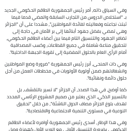
وفي السياق ذاته، أمر رئيس الجمهورية الطاقم الحكومي الجديد
بـ "استخلاص الدروس من التجارب السابقة والمضي قدما فيما
ثبتت نجاعته وفعاليته لفائدة المواطنين"، مشددا على أن "الجزائر
وهي تمضي بفضل جهود أبنائها إلى بر الأمان في حاجة إلى
تضافر الجهود والتنسيق التام فيما بين أعضاء الطاقم الحكومي،
لتحقيق مناعة شاملة في جميع القطاعات، وكسب المصداقية
أمام الرأي العام بالحلول المفضية إلى تقوية الجبهة الداخلية".
وفي ذات المنحى، أبرز رئيس الجمهورية "ضرورة وضع المواطنين
وانشغالاتهم ضمن أولوية الأولويات في مخططات العمل من أجل
حلول دائمة ونهائية".
كما أوضح، في هذا الصدد، أن الجزائر "لا تسير بالتقشف، بل
بالتسيير الذكي، الذي يعتبر من صميم المشروع الرئاسي المحدد
لهدف بلوغ الجزائر مصاف الدول الناشئة"، من خلال "تحقيق
النوعية في مستوى التنمية الاجتماعية والاقتصادية".
وفي هذا الإطار، أسدى رئيس الجمهورية أوامره لأعضاء الطاقم
الحكومي بضرورة التنسيق الأولي مع الوزير الأول كهمزة وصل