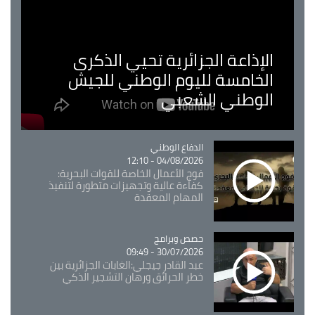
الإذاعة الجزائرية تحيي الذكرى
الخامسة لليوم الوطني للجيش
الوطني الشعبي
Catégorie
الدفاع الوطني
04/08/2026 - 12:10
فوج الأعمال الخاصة للقوات البحرية:
كفاءة عالية وتجهيزات متطورة لتنفيذ
المهام المعقدة
Catégorie
حصص وبرامج
30/07/2026 - 09:49
عبد القادر جيجلي:الغابات الجزائرية بين
خطر الحرائق ورهان التشجير الذكي