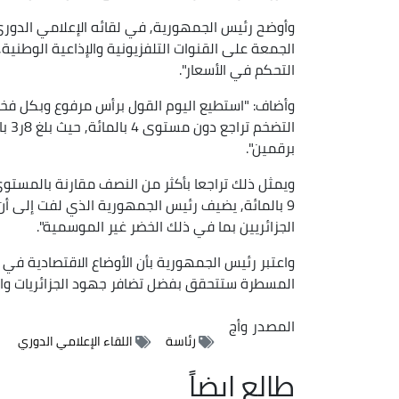
وأوضح رئيس الجمهورية, في لقائه الإعلامي الدوري
الجمعة على القنوات التلفزيونية والإذاعية الوطنية, 
التحكم في الأسعار".
وأضاف: "استطيع اليوم القول برأس مرفوع وبكل فخر ب
التض
برقمين".
ويمثل ذلك تراجعا بأكثر من النصف مقارنة بالمستوى
9 بالمائة, يضيف رئيس الجمهورية الذي لفت إلى أن 
الجزائريين بما في ذلك الخضر غير الموسمية".
واعتبر رئيس الجمهورية بأن الأوضاع الاقتصادية في
المسطرة ستتحقق بفضل تضافر جهود الجزائريات والج
المصدر
وأج
رئاسة
اللقاء الإعلامي الدوري
طالع ايضاً