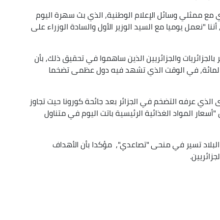
 مع ممثلي وسائل الإعلام الوطنية, الذي بث سهرة اليوم
أننا "نعمل يوميا مع السيد الوزير الأول والسادة الوزراء على
الجزائريات والجزائريين الذين ساهموا في تحقيق ذلك, بأن
خم تراجع دون مستوى 4 بالمائة, حيث بلغ 8ر3 بالمائة, في الوقت الذي تشهد فيه دول عظمى تضخما
 الذي عرفه التضخم في الجزائر بعد جائحة كورونا حيت تجاوز
"أسعار المواد الغذائية الرئيسية باتت اليوم في متناول
 البلاد تسير في منحى "تصاعدي", مؤكدا بأن الأهداف
زائريين.