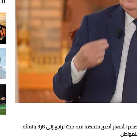
أكد رئيس الجمهورية, السيد عبد المجيد تبون , أن تضخم الأسعار أصبح متحكما فيه حيث تراجع إلى 8ر3 بالمائة,
لمواطن.