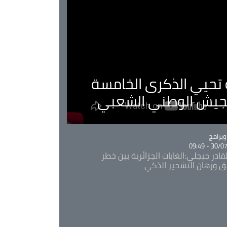
ية تحيي الذكرى الخامسة
لجيش الوطني الشعبي
Ca
برامج
30/07/20
قادر جيجلي:الغابات الجزائرية بين خطر
ئق ورهان التشجير الذكي
Ca