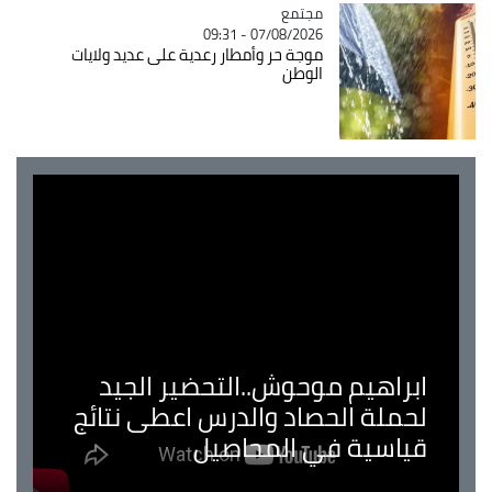
مجتمع
Catégorie
07/08/2026 - 09:31
موجة حر وأمطار رعدية على عديد ولايات
الوطن
ابراهيم موحوش..التحضير الجيد
لحملة الحصاد والدرس اعطى نتائج
قياسية في المحاصيل