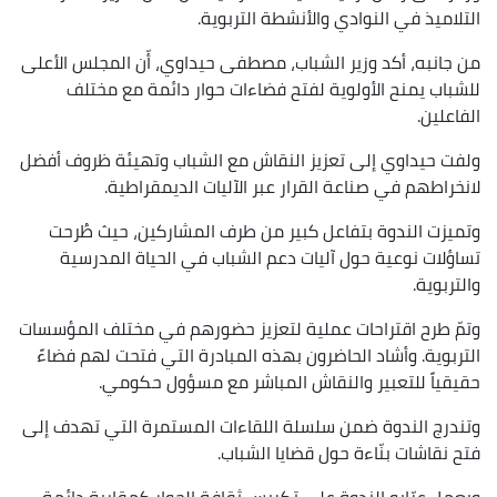
التلاميذ في النوادي والأنشطة التربوية.
من جانبه، أكد وزير الشباب، مصطفى حيداوي، أّن المجلس الأعلى
للشباب يمنح الأولوية لفتح فضاءات حوار دائمة مع مختلف
الفاعلين.
ولفت حيداوي إلى تعزيز النقاش مع الشباب وتهيئة ظروف أفضل
لانخراطهم في صناعة القرار عبر الآليات الديمقراطية.
وتميزت الندوة بتفاعل كبير من طرف المشاركين، حيث طُرحت
تساؤلات نوعية حول آليات دعم الشباب في الحياة المدرسية
والتربوية.
وتمّ طرح اقتراحات عملية لتعزيز حضورهم في مختلف المؤسسات
التربوية. وأشاد الحاضرون بهذه المبادرة التي فتحت لهم فضاءً
حقيقياً للتعبير والنقاش المباشر مع مسؤول حكومي.
وتندرج الندوة ضمن سلسلة اللقاءات المستمرة التي تهدف إلى
فتح نقاشات بنّاءة حول قضايا الشباب.
ويعمل عرّابو الندوة على تكريس ثقافة الحوار كمقاربة دائمة