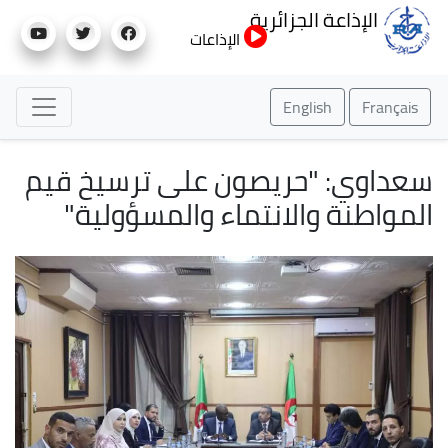
تجاوز
الإذاعة الجزائرية
إلى
الإذاعات
المحتوى
الرئيسي
English
Français
سعداوي: "حريصون على ترسيخ قيم
المواطنة والانتماء والمسؤولية"