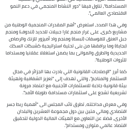
المستدامة", تناول فيها "دور النشاط المنجمي في دعم النمو
الاقتصادي العالمي".
وفي هذا الصدد, استعرض "أهم المقدرات المنجمية الوطنية من
مشاريع كبرى، على غرار منجم غارا جبيلات للحديد (تندوف) ومنجم
جبل العنق للفوسفات (تبسة) ومنجم واد أميزور للزنك والرصاص
(بجاية) وما يرافقها من بنى تحتية استراتيجية كشبكات السكك
الحديدية والطرق والموانئ بما يضمن استغلالا عقلانيا ومستداما
للثروات الوطنية".
كما أبرز "الإصلاحات القانونية التي بادرت بها الجزائر في مجال
الاستثمار والمناجم", والتي تهدف إلى "تعزيز الشفافية وتهيئة
بيئة قانونية جاذبة للاستثمارات الأجنبية مع اعتماد مرونة
تشريعية تشجع على استثمارات مستدامة طويلة الأمد".
وفي معرض مداخلته, تطرق نائب المجلس الى "أهمية ربط جسر
اقتصادي ومالي متين بين دول مجموعة العشرين والبلدان
الأخرى, فضلا عن التعاون مع الهيئات المالية الدولية لتحقيق
اقتصاد عالمي متوازن ومستدام".