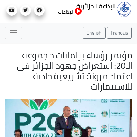
تجاوز
الإذاعة الجزائرية
إلى
الإذاعات
المحتوى
الرئيسي
English
Français
مؤتمر رؤساء برلمانات مجموعة
الـ20: استعراض جهود الجزائر في
اعتماد مرونة تشريعية جاذبة
للاستثمارات