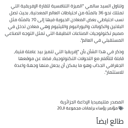
وتناول السيد سالمي "الميزة التنافسية للقارة الإفريقية التي
تمتلك نحو 36 بالمئة من احتياطات العالم المعدنية, بحيث تصل
نسب احتياطي بعض المعادن الحيوية فيها إلى 70 بالمئة مثل
البلاتين والكوبالت واليورانيوم والليثيوم وهي معادن تدخل في
صميم تكنولوجيات الصناعات النظيفة التي تمثل التوجه الصناعي
المستقبلي في العالم".
وذكر في هذا الشأن بأن "إفريقيا التي تتميز بيد عاملة فتية,
قابلة للتأقلم مع التحولات التكنولوجية، فضلا عن موقعها
الجغرافي الجذاب وهو ما يمكن أن يجعل منها وجهة واعدة
للاستثمار".
المصدر
ملتيميديا الإذاعة الجزائرية
مؤتمر رؤساء برلمانات مجموعة الـ20
طالع ايضاً