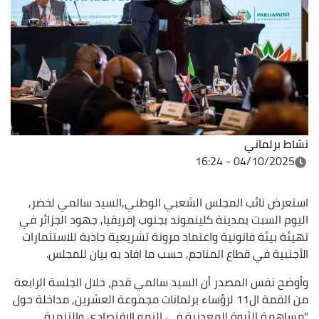
نشاط برلماني
04/10/2025 - 16:24
استعرض نائب المجلس الشعبي الوطني,السيد سالمي لخضر,
اليوم السبت بمدينة كلينموند بجنوب إفريقيا, جهود الجزائر في
تهيئة بيئة قانونية واعتماد مرونة تشريعية جاذبة للاستثمارات
الأجنبية في قطاع المناجم, حسب ما افاد به بيان للمجلس.
وأوضح نفس المصدر أن السيد سالمي قدم، خلال الجلسة الرابعة
من القمة ال11 لرؤساء برلمانات مجموعة العشرين, مداخلة حول
"مساهمة الثروة المعدنية في النمو الاقتصادي والتنمية