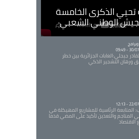
ية تحيي الذكرى الخامسة
لجيش الوطني الشعبي
Ca
برامج
30/07/20
قادر جيجلي:الغابات الجزائرية بين خطر
ئق ورهان التشجير الذكي
Ca
22/07/20
: المتابعة الرئاسية للمشاريع المهيكلة في
 المناجم والتعدين تأكيد على المضي قدما
 الاقتصاد