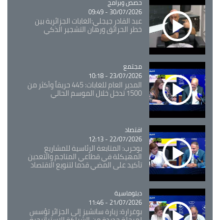
Catégorie
حصص وبرامج
30/07/2026 - 09:49
عبد القادر جيجلي:الغابات الجزائرية بين
خطر الحرائق ورهان التشجير الذكي
مجتمع
Catégorie
23/07/2026 - 10:18
المدير العام للغابات: 445 حريقاً وأكثر من
1500 تدخل خلال الموسم الحالي
اقتصاد
Catégorie
22/07/2026 - 12:13
بوحرب: المتابعة الرئاسية للمشاريع
المهيكلة في قطاعي المناجم والتعدين
تأكيد على المضي قدما لتنويع الاقتصاد
Catégorie
دبلوماسية
21/07/2026 - 11:46
بوغرارة: زيارة سانشيز إلى الجزائر تؤسس
لمرحلة جديدة من الشراكة الاستراتيجية