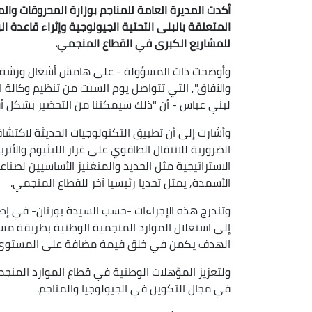
أكدت المديرة العامة للمناجم بوزارة المحروقات والم
المتعلقة بالبنى التحتية الجيولوجية وإثراء قاعدة ا
للمشاريع الكبرى في القطاع المنجمي.
وأوضحت ذات المسؤولة - على هامش أشغال ورشة وطنية
والآفاق", التي تتواصل يوم السبت من تنظيم وكالة ال
لبني عباس - أن "ذلك سيمكننا من التحضير بشكل أف
وأشارت إلى أن تطبيق التكنولوجيات الحديثة لاكتشاف
الضرورية للانتقال الطاقوي على غرار الليثيوم والأت
الاستراتيجية مثل الحديد والمنغنيز الأساسيين لصنا
الأسمدة, يمثل تحديا رئيسيا آخر للقطاع المنجمي.
وتندرج هذه الإجراءات -حسب السيدة بورنان- في إطار
إلى استغلال الموارد المنجمية الوطنية بطريقة مس
الهدف يكمن في خلق قيمة مضافة على المستوى ا
ولتعزيز المؤهلات الوطنية في قطاع الموارد المنج
في مجال التكوين في الجيولوجيا والمناجم.