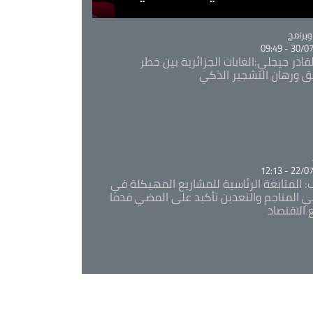
Ca
برامج
30/07/20
قادر جيجلي:الغابات الجزائرية بين خطر
ئق ورهان التشجير الذكي
Ca
22/07/20
: المتابعة الرئاسية للمشاريع المهيكلة في
 المناجم والتعدين تأكيد على المضي قدما
 الاقتصاد