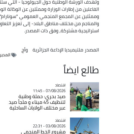
وتهدف الورشة الوطنية حول الجيولوجيا - التي ستت
الفاعلين من إطارات الوزارة وممثلين عن الوكالة ال
وممثلين عن المجمع المنجمي العمومي "سونارام", إ
والمناجم من مختلف مناطق البلاد- إلى تعزيز التعا
استراتيجية مشتركة, وفق ذات المصدر.
المصدر
ملتيميديا الإذاعة الجزائرية
وأج
المدير
طالع ايضاً
اقتصاد
Catégorie
07/08/2026 - 11:45
صيد بحري: حملة وطنية
لتنظيف 45 ميناء و ملجأ صيد
عبر مختلف الولايات الساحلية
اقتصاد
Catégorie
03/08/2026 - 22:31
مشروع الخط المنجمي