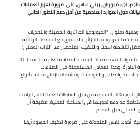
ناجم, نجيبة بورنان, ببني عباس, على ضرورة تعزيز العمليات
لبيانات حول الموارد المنجمية من أجل دعم التطور الحالي
 بعنوان: "الجيولوجيا الجزائرية: الحصيلة والتحديات
مصلحة الجيولوجية للجزائر, بالتنسيق مع السلطات الولائية
ضل لأنشطة البحث والتنقيب المنجمي عبر التراب الوطني".
 المواد المعدنية ذات القيمة المضافة العالية, لا سيما تلك
ربة النادرة, وكذا المعادن المستعملة في الصناعات
عة الحديد والصلب, والفوسفات ومشتقاته لإنتاج مختلف أنواع
 التوجيهات المحددة من قبل السلطات العليا للبلاد, الرامية
تدامة مع دعم تحويلها في الصناعة المحلية, مضيفة أن
لمحلي قبل التصدير.
مية, أكدت نفس المتحدثة على ضرورة تكثيف الجهود أيضا