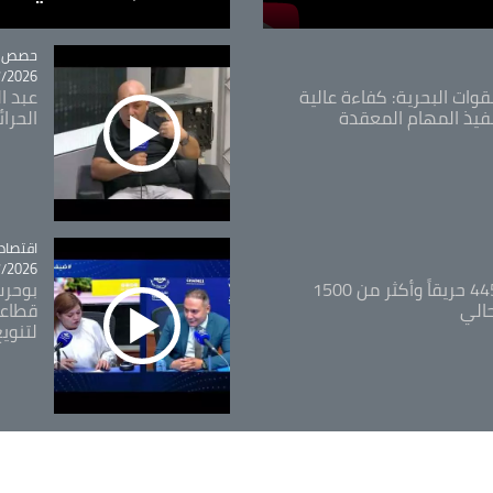
tégorie
حصص و
26 - 09:49
قوات البحرية: كفاءة عالية
عبد ال
فيذ المهام المعقدة
الحرا
اقتصاد
tégorie
26 - 12:13
المدير العام للغابات: 445 حريقاً وأكثر من 1500
بوحرب
حالي
قطاعي
لتنويع