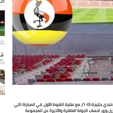
انهزم المنتخب الجزائري لكرة القدم أمام نظيره الأوغندي بنتيجة (0-1), مع نهاية الشوط الأول, في المباراة التي
ي وزو, لحساب الجولة العاشرة والأخيرة عن المجموعة