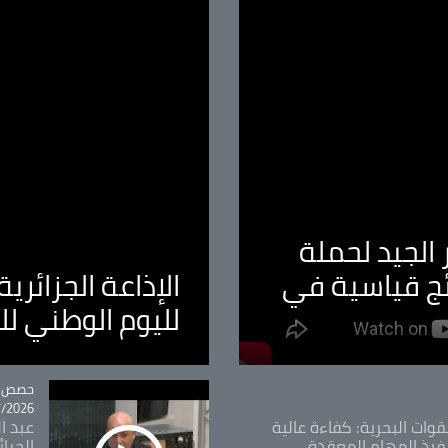
الجيد لحملة
ئج قياسية في
الإذاعة الجزائر
لليوم الوطني ل
tégorie
حصص و
26 - 09:49
قوات البحرية: كفاءة عالية
عبد ال
فيذ المهام المعقدة
الحرا