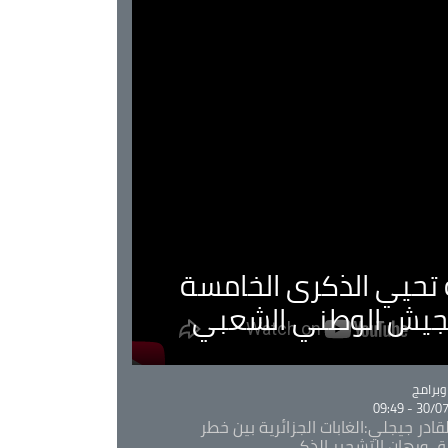
ية تحيي الذكرى الخامسة
لجيش الوطني الشعبي
Ca
برامج
30/07/20
قادر جيجلي:الغابات الجزائرية بين خطر
ئق ورهان التشجير الذكي