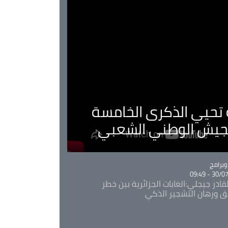
ية تحيي الذكرى الخامسة
لجيش الوطني الشعبي
Ca
برامج
30/07/20
قادر جيجلي:الغابات الجزائرية بين خطر
ئق ورهان التشجير الذكي