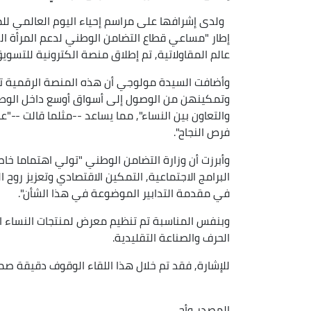
إطار "مساعي قطاع التضامن الوطني لدعم المرأة ا
عالم المقاولاتية, تم إطلاق منصة الكترونية للتسويق
وأضافت السيدة مولوجي أن هذه المنصة الرقمية ت
وتمكينهن من الوصول إلى أسواق أوسع داخل الوطن",
والتعاون بين النساء", مما يساعد --مثلما قالت --"ع
فرص النجاح".
وأبرزت أن وزارة التضامن الوطني "تولي اهتماما خاص
البرامج الاجتماعية, التمكين الاقتصادي وتعزيز روح ا
في مقدمة التدابير الموضوعة في هذا الشأن".
وبنفس المناسبة تم تنظيم معرض لمنتجات النساء ال
الحرف والصناعة التقليدية.
للإشارة, فقد تم خلال هذا اللقاء الوقوف دقيقة صمت, ترحما 
المصدر
وأج