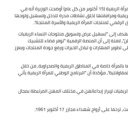
ولدى إشرافها على مراسم إحياء اليوم العالمي للمرأة الريفية (15 أكتوبر من كل عام) أوضحت الوزيرة أنه في
لريفية ومرافقتها لخلق نشاطات مدرة للدخل وتسهيل ولوجها
 الرقمي لمنتجات المرأة الريفية والأسرة المنتجة".
هدف إلى "تسهيل عرض وتسويق منتوجات النساء الريفيات
 لافتة إلى أن المنصة الرقمية "توفر فضاء للتشبيك
لى تطوير المهارات و تبادل الخبرات ورفع جودة المنتجات ويعزز
ا بالمرأة خاصة في المناطق الريفية والصحراوية, من خلال
لمقاولاتية", مؤكدة أن "البرنامج الوطني للمرأة الريفية يأتي
ريفيات لإبراز إبداعاتهن في مختلف المهن المرتبطة بمجال
على أرواح شهداء مجازر 17 أكتوبر 1961.