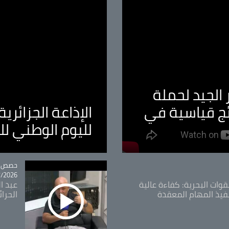
الجيد لحملة
ئج قياسية في
الإذاعة الجزائر
لليوم الوطني ل
tégorie
حصص و
26 - 09:49
قوات البحرية: كفاءة عالية
عبد ال
فيذ المهام المعقدة
الحرا