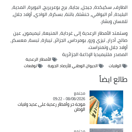
الطارف، سكيكدة، جيجل، بجاية، برج بوعريريج، البويرة، المدية،
البليدة، أم البواقي، خنشلة، باتنة، بسكرة، الوادي، أولاد جلال،
تلمسان وبشار.
وستمتد الأمطار الرعدية إلى غرداية، المنيعة، تيميمون، عين
صالح، أدرار، تيزي وزو، بومرداس، الجزائر، تيبازة، تبسة، معسكر،
أولاد جلال وتمنراست.
المصدر
ملتيميديا الإذاعة الجزائرية
الأمطار الرعدية
الولايات
الديوان الوطني للأرصاد الجوية
توقعات
طالع ايضاً
مجتمع
Catégorie
08/08/2026 - 09:22
موجة حر وأمطار رعدية على عديد ولايات
الوطن
مجتمع
Catégorie