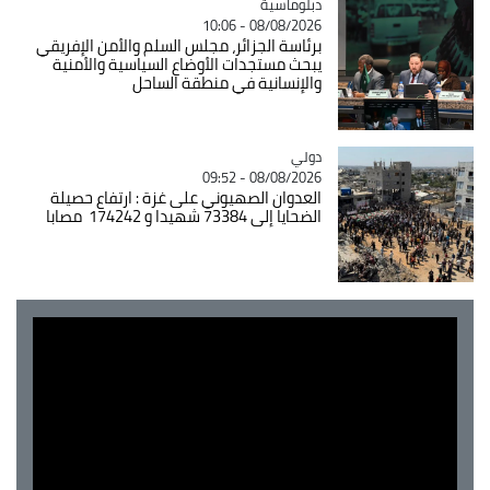
Catégorie
دبلوماسية
08/08/2026 - 10:06
برئاسة الجزائر، مجلس السلم والأمن الإفريقي
يبحث مستجدات الأوضاع السياسية والأمنية
والإنسانية في منطقة الساحل
دولي
Catégorie
08/08/2026 - 09:52
العدوان الصهيوني على غزة : ارتفاع حصيلة
الضحايا إلى 73384 شهيدا و 174242 مصابا