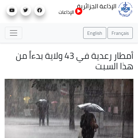
تجاوز
الإذاعة الجزائرية
إلى
الإذاعات
المحتوى
الرئيسي
English
Français
أمطار رعدية في 43 ولاية بدءاً من
هذا السبت