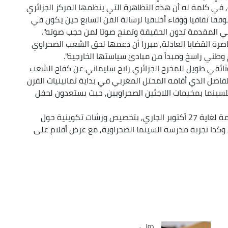
ة, في كلمة له أن هذه التظاهرة التي ينظمها المركز الجزائري
وقفا ثقافيا ووفاء أخلاقيا لرسالة الفن السابع حين يكون في
في المقدمة تدون الحقيقة وتمنح صوتا لمن حجب صوته".
اصرة القضايا العادلة, مبرزا أن دعمها لحق الشعب الصحراوي
م وطني راسخ ومبدأ من مبادئ سياستها الخارجية".
ثائقي طويل للمخرج الجزائري رابح سليماني عن كفاح الشعب
لفاصل الذي أقامه المحتل المغربي في بداية ثمانينيات القرن
سينما بمخيمات اللاجئين الصحراويين, حيث يستعدون لحفل
وتتواصل فعاليات "بانوراما الفيلم الصحراوي", المنظمة لغاية 27 أكتوبر الجاري, بتخصيص ورشات تكوينية حول
ق, وكذا تجربة مدرسة السينما الصحراوية, مع عرض أفلام على
دولي
Catégorie