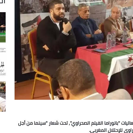
اليات "بانوراما الفيلم الصحراوي", تحت شعار "سينما من أجل
وي للإحتلال المغربي.