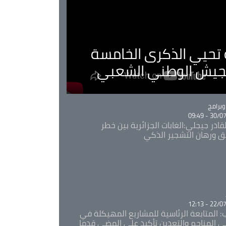
ية تحيي الذكرى الخامسة
لجيش الوطني الشعبي
Ca
برامج
30/07/20
قادر جيجلي:الغابات الجزائرية بين خطر
ئق ورهان التشجير الذكي
Ca
22/07/20
: المتابعة الرئاسية للمشاريع المهيكلة في
 المناجم والتعدين تأكيد على المضي قدما