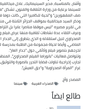
وأشار, بالمناسبة, مدير السينيماتيك, عادل ميخالفي
للسينما برعاية من وزارة الثقافة والفنون, تشكل "م
صف المقهورين" و"تحية للكاميرا التي كانت دوما 
وذكر السيد ميخالفية بمواقف الجزائر الثابتة في من
في تقرير مصيره "ليس موقفا مناصرا عابرا بل التزا
وعرف اللقاء عدة نشاطات ثقافية منها عرض فيلم و
الصحراوي لنيل استقلاله و الذي يتطرق إلى الجدار ا
الماضي, وأيضا لحياة مجموعة من الطلبة بمدرسة لل
تخرجهم بتصوير فيلم وثائقي حول "جدار العار".
تجارب إخراجية تناولت قضايا التحرر بالصورة والتوثي
غرار "المرأة الصحراوية" و"حق العيش".
المصدر
وأج
الصحراء الغربية
سينما
طالع ايضاً
دولي
Catégorie