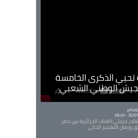
ية تحيي الذكرى الخامسة
لجيش الوطني الشعبي
Ca
برامج
30/07/20
قادر جيجلي:الغابات الجزائرية بين خطر
ئق ورهان التشجير الذكي