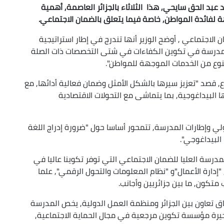
 عبد الحق سايحي, هذا الثلاثاء بالجزائر العاصمة, أهمية
 لفائدة المواطن, خاصة فيما يتعلق بالضمان الاجتماعي.
 الاجتماعي , أوضح الوزير أنها تندرج في إطار استراتيجية
 المدرسة في تكوين الكفاءات في شتى التخصصات ذات الصلة
النوع من الخدمات الموجهة للمواطن".
, قصد "تعزيز سيرها بالشكل الأمثل وضمان فعالية أدائها, مع
البيداغوجية, بما يتماشى مع التحولات الاقتصادية
ي وإطارات المدرسة, تتمحور أساسا حول "ضرورة إدراج اللغة
 البيداغوجي".
رسة العليا للضمان الاجتماعي التي توفر تكوينا عاليا في
"إدارة الأعمال"و "نظام المعلومات والتحول الرقمي", علما
 جوان 2013 التوقيع على اتفاق تعاون بين الجزائر ومنظمة العمل الدولية, يخص المدرسة
خيرة مؤسسة تكوين مرجعية في مجال الحماية الاجتماعية,