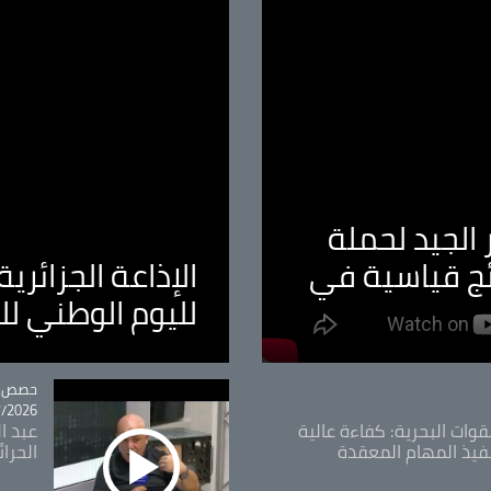
الجيد لحملة
ئج قياسية في
الإذاعة الجزائر
لليوم الوطني ل
tégorie
حصص و
26 - 09:49
قوات البحرية: كفاءة عالية
عبد ال
فيذ المهام المعقدة
الحرا