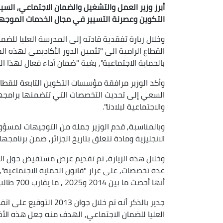
أبرز وزير العمل والتشغيل والضمان الاجتماعي, السيد
التكوين وعصرنة التسيير في مجال الخدمات الموجهة
وخلال زيارة تفقدية قادته إلى المدرسة العليا للضمان
القطاع الرامية الى "تثمين الدور الأكاديمي لهذه
بالحماية الاجتماعية", بغية "ضمان أداء فعال لهذا 
وأكد الوزير مرافقة مؤسسات التكوين التابعة للقطاع
السعي إلى تحديث التخصصات التي تتضمنها برامجها 
والاجتماعية لبلادنا".
وبالمناسبة, قدم الوزير جملة من التوجيهات لمسؤول
الانجليزية ومادة تتعلق بتاريخ الجزائر, ضمن برنامجها
وخلال هذه الزيارة, تم تقديم عرض مستفيض حول المد
عدة تخصصات, على غرار "قانون الحماية الاجتماعية", 
أنها أحصت ما بين 2014 و2025 , ما يقارب 700 طالب متكون, ما بين جزائريين وأجانب.
جدير بالذكر أنه تم خلال
العليا للضمان الاجتماعي, الهدف منه جعل هذه الأ