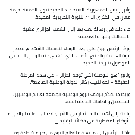
وأبرز رئيس الجمهورية، السيد عبد المجيد تبون، الجمعة، حزمة
معانٍ في الذكرى الـ 71 للثورة التحريرية المجيدة.
جاء ذلك في رسالة بعث بها إلى الشعب الجزائري عشية
الاحتفالات بالثورة العظيمة.
وركّز الرئيس تبون على جعل الوفاء لتضحيات الشهداء، مصدر
قوة العزيمة والمنبع الأصيل الذي يتغذى منه الوعي الجماعي
الموصول بتاريخنا المجيد.
وتابع: "هو البوصلة التي توجه الجزائر – في هذه المرحلة
الدقيقة – نحو تثبيت ركائز الدولة الوطنية الصاعدة".
وربط ما تقدّم بـإذكاء الروح الوطنية الجامعة لعزائم الوطنيين
المخلصين والطاقات الفاعلة الحية.
ولفت إلى أهمية الاستثمار في الشباب لضمان حصانة البلاد إزاء
الأوضاع المضطربة في فضائنا الإقليمي.
وأشار الرئيس إلى ما يعرفه العالم اليوم من صراعات حادة ومن