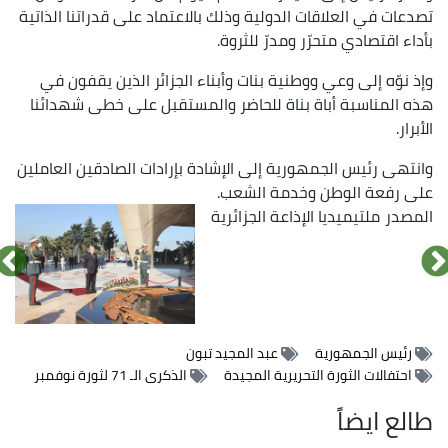
تصدعات في العلاقات الدولية وذلك بالاعتماد على قدراتنا الذاتية
بأداء اقتصادي متحرّر ومدرّ للثروة.
وإذ نوّه إلى وعي ووطنية بنات وأبناء الجزائر الذين يقفون في
هذه المناسبة أباة بناة للحاضر والمستقبل على خطى شهدائنا
الأبرار.
وانتهى رئيس الجمهورية إلى الإشادة بإرادات الصادقين العاملين
على رفعة الوطن وخدمة الشعب.
المصدر
ملتيميديا الإذاعة الجزائرية
الصورة
الصورة
الصورة
رئيس الجمهورية
عبد المجيد تبون
احتفالات الثورة التحريرية المجيدة
الذكرى الـ 71 لثورة نوفمبر
طالع ايضاً