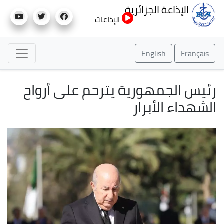
تجاوز
الإذاعة الجزائرية
إلى
الإذاعات
المحتوى
الرئيسي
English
Français
رئيس الجمهورية يترحم على أرواح
الشهداء الأبرار