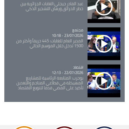
عبد القادر جيجلي:الغابات الجزائرية بين
خطر الحرائق ورهان التشجير الذكي
مجتمع
Catégorie
23/07/2026 - 10:18
المدير العام للغابات: 445 حريقاً وأكثر من
1500 تدخل خلال الموسم الحالي
اقتصاد
Catégorie
22/07/2026 - 12:13
بوحرب: المتابعة الرئاسية للمشاريع
المهيكلة في قطاعي المناجم والتعدين
تأكيد على المضي قدما لتنويع الاقتصاد