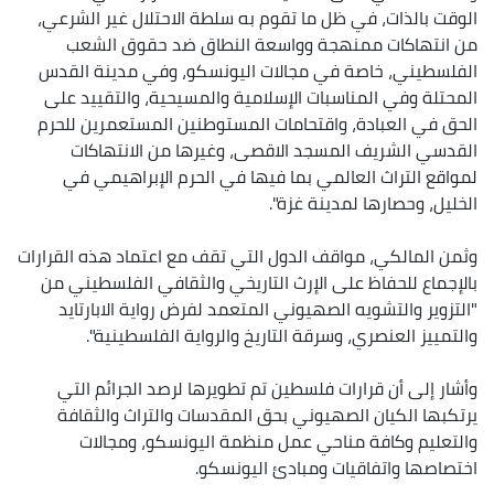
الوقت بالذات، في ظل ما تقوم به سلطة الاحتلال غير الشرعي،
من انتهاكات ممنهجة وواسعة النطاق ضد حقوق الشعب
الفلسطيني، خاصة في مجالات اليونسكو، وفي مدينة القدس
المحتلة وفي المناسبات الإسلامية والمسيحية، والتقييد على
الحق في العبادة، واقتحامات المستوطنين المستعمرين للحرم
القدسي الشريف المسجد الاقصى، وغيرها من الانتهاكات
لمواقع التراث العالمي بما فيها في الحرم الإبراهيمي في
الخليل، وحصارها لمدينة غزة".
وثمن المالكي، مواقف الدول التي تقف مع اعتماد هذه القرارات
بالإجماع للحفاظ على الإرث التاريخي والثقافي الفلسطيني من
"التزوير والتشويه الصهيوني المتعمد لفرض رواية الابارتايد
والتمييز العنصري، وسرقة التاريخ والرواية الفلسطينية".
وأشار إلى أن قرارات فلسطين تم تطويرها لرصد الجرائم التي
يرتكبها الكيان الصهيوني بحق المقدسات والتراث والثقافة
والتعليم وكافة مناحي عمل منظمة اليونسكو، ومجالات
اختصاصها واتفاقيات ومبادئ اليونسكو.