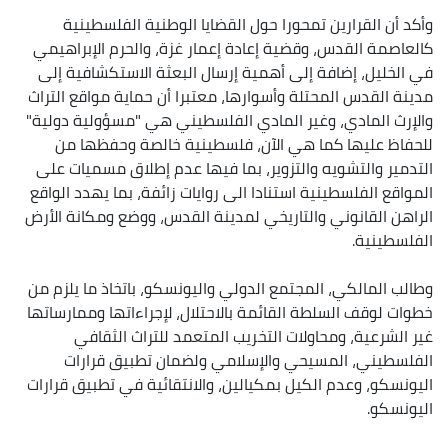
وأكد أن القرارين تمحورا حول القضايا الوطنية الفلسطينية
كالعاصمة القدس، وقضية إعادة إعمار غزة، والحرم الإبراهيمي
في الخليل، إضافة إلى أهمية إرسال البعثة الاستكشافية إلى
مدينة القدس المحتلة وأسوارها، معتبرا أن حماية مواقع التراث
والإرث المادي، وغير المادي الفلسطيني هي "مسؤولية دولية"
للحفاظ عليها كما هي الآن، فلسطينية خالصة وحفظها من
التدمير والتشويه والتزوير، بما فيها عدم إطلاق مسميات على
المواقع الفلسطينية استنادا الى روايات زائفة، بما يهدد الواقع
الراهن القانوني والتاريخي لمدينة القدس، ووضع ومكانة الأرض
الفلسطينية.
وطالب المالكي، المجتمع الدولي واليونسكو، باتخاذ ما يلزم من
خطوات لوقف السلطة القائمة بالاحتلال، لإجراءاتها وممارساتها
غير الشرعية، ومحاولات التخريب المتعمد للتراث الثقافي
الفلسطيني، المسيحي والإسلامي ولضمان تطبيق قرارات
اليونسكو، وعدم الكيل بمكيالين، والانتقائية في تطبيق قرارات
اليونسكو.