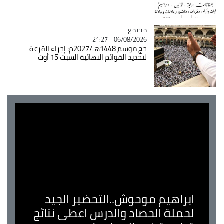
مجتمع
Catégorie
06/08/2026 - 21:27
حج موسم 1448هـ/2027م: إجراء القرعة
لتحديد القوائم النهائية السبت 15 أوت
ابراهيم موحوش..التحضير الجيد
لحملة الحصاد والدرس اعطى نتائج