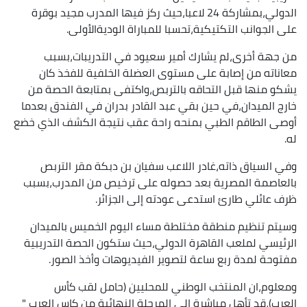
الدولي،بمشاركة 24 لاعبا،حيث ركز فيها المدرب مجيد بوقرة
على الجوانب التكتيكية،تحسبا للمباراة الوديةالأولى.
من جهة أخرى،لم يشارك أمير سعيود في التدريبات،بسبب
معاناته من إصابة على مستوى العضلة الخلفية للفخذ كان
يشكو منها قبل التحاقه بالتربص،واكتفى بمتابعة الحصة من
خارج الميدان،في حين بقي عبد القادر بدران في الفندق بعدما
أوصى الطاقم الطبي بمنحه راحة عقب نتيجة الكشف الذي خضع
له.
وفي السياق ذاته،غادر اللاعب سفيان بن دبكة مقر التربص
بالعاصمة المصرية بعد حصوله على ترخيص من المدرب،بسبب
ظرف عائلي طارئ استدعى عودته إلى الجزائر.
وسيتم تنظيم منطقة مختلطة مساء اليوم الخميس بالميدان
الرئيسي لملعب القاهرة الدولي،حيث ستكون الحصة التدريبية
مفتوحة لمدة ربع ساعة لتصوير الفيديوهات وأخذ الصور.
ومعلوم،ان المنتخب الوطني للمحليين (حامل لقب كأس
العرب)،قد تأهل مباشرة الى المرحلة النهائية من كاس العرب "