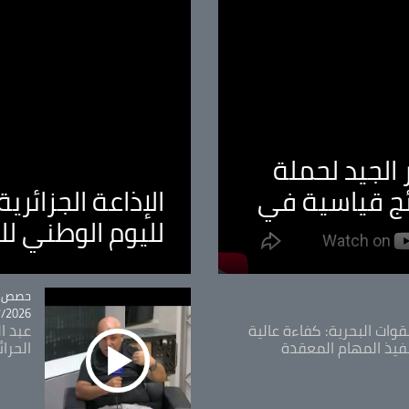
الجيد لحملة
ئج قياسية في
الإذاعة الجزائر
لليوم الوطني ل
tégorie
حصص و
26 - 09:49
قوات البحرية: كفاءة عالية
عبد ال
فيذ المهام المعقدة
الحرا