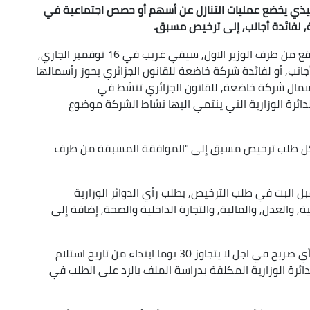
 مرسوم تنفيذي يخضع عمليات التنازل عن أسهم أو حصص اجتماعية في
, لفائدة أجانب, إلى ترخيص مسبق.
و وفقا لهذا المرسوم التنفيذي, رقم 25-304, الموقع من طرف الوزير الاول, سيفي غريب في 16 نوفمبر الجاري,
انب, أو لفائدة شركة خاضعة للقانون الجزائري يحوز رأسمالها
ال شركة خاضعة, للقانون الجزائري تنشط في
ائرة الوزارية التي ينتمي اليها نشاط الشركة موضوع
 كل طلب ترخيص مسبق إلى "الموافقة المسبقة من طرف
بل البت في طلب الترخيص, بطلب رأي الدوائر الوزارية
, والعدل, والمالية, والتجارة الداخلية والصحة, إضافة إلى
ويجب على هذه الدوائر الوزارية وبنك الجزائر "إبداء رأي صريح في اجل لا يتجاوز 30 يوما ابتداء من تاريخ استلام
ئرة الوزارية المكلفة بدراسة الملف بالرد على الطلب في