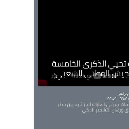
ية تحيي الذكرى الخامسة
لجيش الوطني الشعبي
Ca
برامج
30/07/20
قادر جيجلي:الغابات الجزائرية بين خطر
ئق ورهان التشجير الذكي