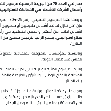
صدر في العدد 78 من الجريدة الرسمية
رأسمال الشركة الناشطة في القطاعات الاستراتيجية
فإن "كل تنازل لفائدة أشخاص طبيعيين أو معنويين أج
اشخاص اجانب, من أسهم او حصص اجتماعية في رأسم
قطاع استراتيجي, يخضع الزاميا لترخيص مسبق من الد
التنازل".
وبالنسبة للمؤسسات العمومية الاقتصادية, يخضع
مجلس مساهمات الدولة".
ويلزم المرسوم الدائرة الوزارية التي تدرس الملف, ق
المكلفة بالدفاع الوطني, والشؤون الخارجية والداخلية
بنك الجزائر.
طلب الراي", حسب النص الذي يلزم من جهة أخرى الدا
أجل اقصاه 60 يوما من تاريخ استلام وصل الايداع.