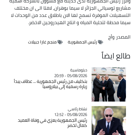
وأبرز رئيس الجمهورية لدى حديثه مع مسؤول بالشركة أهمية
مشاريع توسيالي الجزائر لا سيما بوهران, لافتا الى ان مختلف
التسهيلات الموفرة تسمح لها الان باطلاق عدد من الوحدات لا
سيما محطة لتحلية المياه و انتاج الهيدروجين الاخضر.
المصدر
وأج
رئيس الجمهورية
منجم غارا جبيلات
طالع ايضاً
Catégorie
دبلوماسية
05/08/2026 - 20:59
بتكليف من رئيس الجمهورية ... عطاف يبدأ
زيارة رسمية إلى بيلاروسيا
Catégorie
نشاط رئاسي
05/08/2026 - 12:52
رئيس الجمهورية يعزي في وفاة العميد
كمال لخضر