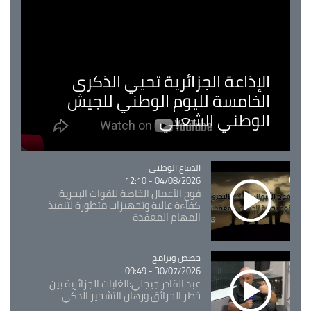
الإذاعة الجزائرية تحيي الذكرى
الخامسة لليوم الوطني للجيش
الوطني الشعبي
Catégorie
الدفاع الوطني
04/08/2026 - 12:10
فوج الأعمال الخاصة للقوات البحرية:
كفاءة عالية وتجهيزات متطورة لتنفيذ
المهام المعقدة
Catégorie
حصص وبرامج
30/07/2026 - 09:49
عبد القادر جيجلي:الغابات الجزائرية بين
خطر الحرائق ورهان التشجير الذكي