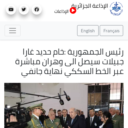
تجاوز
الإذاعة الجزائرية
إلى
الإذاعات
المحتوى
الرئيسي
English
Français
رئيس الجمهورية :خام حديد غارا
جبيلات سيصل الى وهران مباشرة
عبر الخط السككي نهاية جانفي