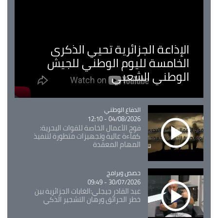
الإذاعة الجزائرية تحيي الذكرى
الخامسة لليوم الوطني للجيش
الوطني الشعبي
Catégorie
الدفاع الوطني
04/08/2026 - 12:10
فوج الأعمال الخاصة للقوات البحرية:
كفاءة عالية وتجهيزات متطورة لتنفيذ
المهام المعقدة
Catégorie
حصص وبرامج
30/07/2026 - 09:49
عبد القادر جيجلي:الغابات الجزائرية بين
خطر الحرائق ورهان التشجير الذكي