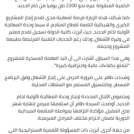
الكمية المنقولة عبره نحو 2200 طن يوميا من خام الحديد.
كما شكلت هذه الزيارة فرصة لمعاينة مدى تقدم إنجاز المشاريع
الكبرى والهيكلية التابعة لقطاع المناجم, لا سيما وحدة المعالجة
الأولية لخام الحديد, حيث أبرزت كاتبة الدولة تسجيل تقدم معتبر
في وتيرة الأشغال, وذلك رغم التحديات التقنية المرتبطة بطبيعة
المشروع وحجمه.
وفي هذا السياق, أشارت الى أن اليد العاملة المسخرة للمشروع
"تتمتع بكفاءات عالية واحترافية كبيرة" .
وشددت طافر على ضرورة الحرص على إنجاز الأشغال وفق البرنامج
المسطر, وبالتنسيق المستمر مع السلطات المحلية.
وبخصوص الآجال المحددة لإنجاز وحدة المعالجة الأولية لخام
الحديد, أوضحت السيدة طافر أن استلامها مبرمج لنهاية شهر
ماي المقبل, مؤكدة التزامها بمواصلة المتابعة الميدانية
الدورية لضمان احترام مختلف المراحل المبرمجة.
من جهة أخرى, أبرزت ذات المسؤولة الأهمية الاستراتيجية التي