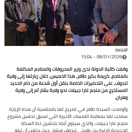
اقتصاد
08/01/2026 - 15:04
وقفت كاتبة الدولة لدى وزير المحروقات والمناجم المكلفة
بالمناجم, كريمة بكير طافر, هذا الخميس, خلال زيارتها إلى ولاية
تندوف, على التحضيرات الخاصة بنقل أول شحنة من خام الحديد
المستخرج من منجم غارا جبيلات نحو ولاية بشار ثم إلى ولاية
وهران.
وأوضحت السيدة طافر في تصريح لها بالمناسبة أن هذه الزيارة
سمحت لها بمعاينة اللمسات الأخيرة التي تسبق تدشين مشروع
منجم غارا جبيلات, والذي سيتوج أيضا بتدشين خط السكة
الحديدية الرابط بين ولايتي تندوف وبشار, حيث يرتقب أن تبلغ