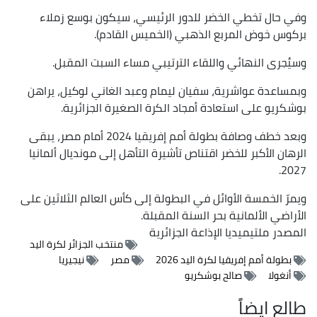
وفي حال تخطي الخضر للدور الرئيسي، سيكون بوسع زملاء
بركوس خوض المربع الذهبي (الخميس القادم).
وسيُجرى النهائي واللقاء الترتيبي مساء السبت المقبل.
وبمساعدة عواشرية، سفيان ليمام وعبد الغاني لوكيل، يراهن
بوشكريو على استعادة أمجاد الكرة الصغيرة الجزائرية.
وبعد خطف وصافة بطولة أمم إفريقيا 2024 أمام مصر، يبقى
الرهان الأكبر للخضر اقتناص تأشيرة التأهل إلى مونديال ألمانيا
2027.
ويمرّ الخمسة الأوائل في البطولة إلى كأس العالم الثلاثين على
الأراضي الألمانية بحر السنة المقبلة.
المصدر
ملتيميديا الإذاعة الجزائرية
منتخب الجزائر لكرة اليد
بطولة أمم إفريقيا لكرة اليد 2026
مصر
نيجيريا
أنغولا
صالح بوشكريو
طالع ايضاً