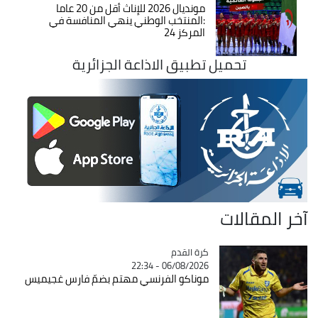
مونديال 2026 للإناث أقل من 20 عاما
:المنتخب الوطني ينهي المنافسة في
المركز 24
تحميل تطبيق الاذاعة الجزائرية
آخر المقالات
Catégorie
كرة القدم
06/08/2026 - 22:34
موناكو الفرنسي مهتم بضمّ فارس غجيميس