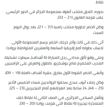
نقاط.
بدوره، التحق منتخب أنغولا بمجموعة الجزائر في الدور الرئيسي،
عقب هزمه الغابون (21 – 33).
وكان الخضر تجاوزوا منتخب زامبيا (37 – 21)، بعد زوال اليوم
السبت.
أتى ذلك في ثالث وآخر خرجات الخضر برسم المجموعة الأولى
لحساب بطولة أمم إفريقيا السابعة والعشرين المتواصلة برواندا.
وعلى وقع تألق مداحي رجل المباراة (6 أهداف)، سيطرت تشكيلة
المدرب المخضرم صالح بوشكريو، بالطول والعرض على الزامبيين.
وأنهى الخضر الشوط الأول بفارق عشرة أهداف كاملة (19 – 09).
وكان زملاء أيوب عبدي سحقوا الروانديين مساء الخميس الأخير
(25 – 46)، 24 ساعة بعد انهزامهم أمام النيجيريين (23 – 25).
وتأهل السباعي الجزائري، في الصف الثاني (4 نقاط) خلف
المتصدّرة نيجيريا (6 نقاط) التي هزمت رواندا (20 – 30).