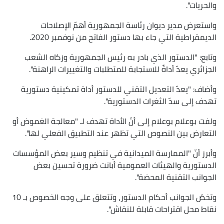
والحريات".
واستعرض مدير ديوان رئاسة الجمهورية أهمّ الإصلاحات
الديمقراطية التي جاء بها دستور الفاتح من نوفمبر 2020.
وتابع: "الدستور الذي بادر به رئيس الجمهورية وزكاه الشعب
الجزائري يعدّ أداةً للاستجابة للمتطلبات والتغييرات الراهنة".
وأضاف: "يعدّ التعديل التقني للدستور أداة تمكينية دستورية
تهدف إلى سدّ الثغرات الدستورية".
ولفت بوعلام بوعلام إلى أنّ الأداة تهدف لـ "معالجة الغموض أو
التعارض بين النصوص التي تظهر عند التطبيق الفعلي لها".
وأبرز أنّ "الممارسة الميدانية في تنظيم وسير بعض المؤسسات
الدستورية والهيئات العمومية أبانت ضرورة تحسين بعض
الجوانب التقنية المحضة".
وتخصّ الجوانب أحكام الدستور، وتتعلق على وجه الخصوص بـ 10
نقاط محل اقتراحات قابلة للنقاش".