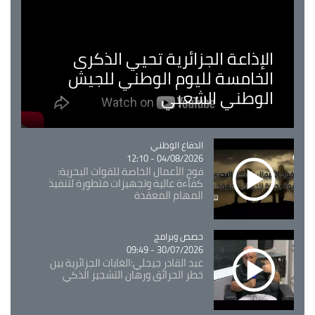
الإذاعة الجزائرية تحيي الذكرى
الخامسة لليوم الوطني للجيش
الوطني الشعبي
Catégorie
الدفاع الوطني
04/08/2026 - 12:10
فوج الأعمال الخاصة للقوات البحرية:
كفاءة عالية وتجهيزات متطورة لتنفيذ
المهام المعقدة
Catégorie
حصص وبرامج
30/07/2026 - 09:49
عبد القادر جيجلي:الغابات الجزائرية بين
خطر الحرائق ورهان التشجير الذكي