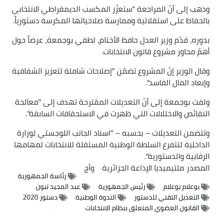
وذهب إلى أنّ المراجعة "ستعزّز المكسب الديمقراطي الانتخابي
بالحفاظ على استقلالية وممارسة صلاحياتها المكرسة دستورياً.
بدوره، قدّم وزير العدل حافظ الأختام، لطفي بوجمعة، عرضاً حول
أهمّ محاور مشروع قانون الانتخابات.
وقال الوزير إنّ المشروع تضمّن "إصلاحات شاملة لتعزيز الشفافية
وإبعاد المال الفاسد".
ولفت بوجمعة إلى أنّ التعديلات المقترحة تهدف إلى "معالجة
النقائص والاختلالات التي ظهرت في الاستحقاقات السابقة".
وتتضمن التعديلات – بحسبه – "اسناد الجانب اللوجستي لوزارة
الداخلية لتتفرغ السلطة الوطنية المستقلة للانتخابات لمهامها
الرقابية والدستورية".
المصدر
ملتيميديا الإذاعة الجزائرية
وأج
رئاسة الجمهورية
بوعلام بوعلام
رئيس الجمهورية
عبد المجيد تبون
التعديل التقني للدستور
الندوة الوطنية
دستور 2020
القانون العضوي المتعلق بنظام الانتخابات