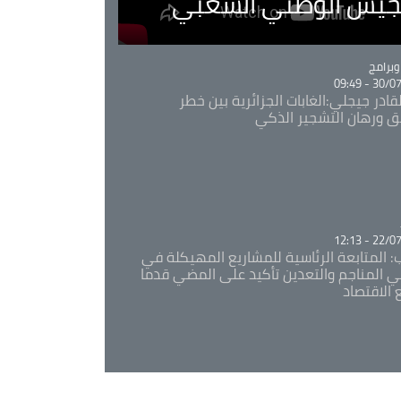
لجيش الوطني الشعبي
Ca
برامج
30/07/20
قادر جيجلي:الغابات الجزائرية بين خطر
ئق ورهان التشجير الذكي
Ca
22/07/20
: المتابعة الرئاسية للمشاريع المهيكلة في
 المناجم والتعدين تأكيد على المضي قدما
 الاقتصاد