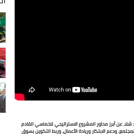
 شلا،
عن أبرز محاور المشروع الاستراتيجي للخماسي القادم
جتمع، ودعم الابتكار وريادة الأعمال، وربط التكوين بسوق