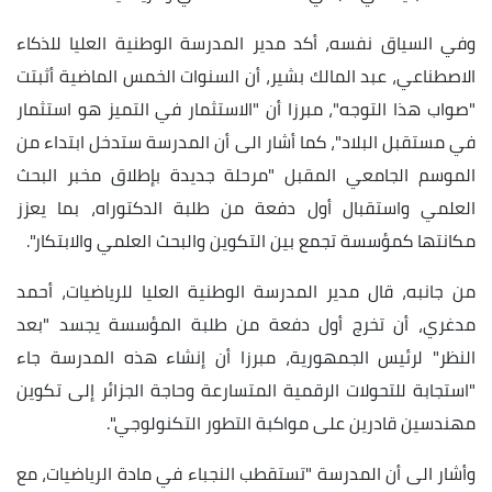
وفي السياق نفسه، أكد مدير المدرسة الوطنية العليا للذكاء
الاصطناعي، عبد المالك بشير، أن السنوات الخمس الماضية أثبتت
"صواب هذا التوجه"، مبرزا أن "الاستثمار في التميز هو استثمار
في مستقبل البلاد"، كما أشار الى أن المدرسة ستدخل ابتداء من
الموسم الجامعي المقبل "مرحلة جديدة بإطلاق مخبر البحث
العلمي واستقبال أول دفعة من طلبة الدكتوراه، بما يعزز
مكانتها كمؤسسة تجمع بين التكوين والبحث العلمي والابتكار".
من جانبه، قال مدير المدرسة الوطنية العليا للرياضيات، أحمد
مدغري، أن تخرج أول دفعة من طلبة المؤسسة يجسد "بعد
النظر" لرئيس الجمهورية، مبرزا أن إنشاء هذه المدرسة جاء
"استجابة للتحولات الرقمية المتسارعة وحاجة الجزائر إلى تكوين
مهندسين قادرين على مواكبة التطور التكنولوجي".
وأشار الى أن المدرسة "تستقطب النجباء في مادة الرياضيات، مع