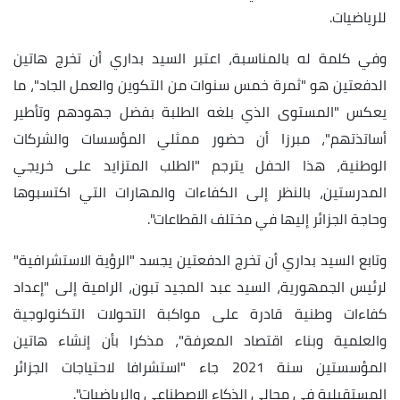
للرياضيات.
وفي كلمة له بالمناسبة، اعتبر السيد بداري أن تخرج هاتين
الدفعتين هو "ثمرة خمس سنوات من التكوين والعمل الجاد"، ما
يعكس "المستوى الذي بلغه الطلبة بفضل جهودهم وتأطير
أساتذتهم"، مبرزا أن حضور ممثلي المؤسسات والشركات
الوطنية، هذا الحفل يترجم "الطلب المتزايد على خريجي
المدرستين، بالنظر إلى الكفاءات والمهارات التي اكتسبوها
وحاجة الجزائر إليها في مختلف القطاعات".
وتابع السيد بداري أن تخرج الدفعتين يجسد "الرؤية الاستشرافية"
لرئيس الجمهورية، السيد عبد المجيد تبون، الرامية إلى "إعداد
كفاءات وطنية قادرة على مواكبة التحولات التكنولوجية
والعلمية وبناء اقتصاد المعرفة"، مذكرا بأن إنشاء هاتين
المؤسستين سنة 2021 جاء "استشرافا لاحتياجات الجزائر
المستقبلية في مجالي الذكاء الاصطناعي والرياضيات".