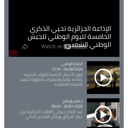
الإذاعة الجزائرية تحيي الذكرى
الخامسة لليوم الوطني للجيش
الوطني الشعبي
Catégorie
الدفاع الوطني
04/08/2026 - 12:10
فوج الأعمال الخاصة للقوات البحرية:
كفاءة عالية وتجهيزات متطورة لتنفيذ
المهام المعقدة
Catégorie
حصص وبرامج
30/07/2026 - 09:49
عبد القادر جيجلي:الغابات الجزائرية بين
خطر الحرائق ورهان التشجير الذكي