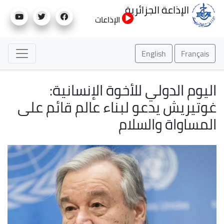
تجاوز
الإذاعة الجزائرية
إلى
الإذاعات
المحتوى
الرئيسي
English
Français
اليوم الدولي للأخوة الإنسانية:
غوتيريش يدعو لبناء عالم قائم على
المساواة والسلام