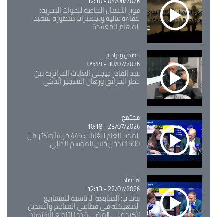
04/08/2026 - 12:10
فوج الأعمال الخاصة للقوات البحرية:
كفاءة عالية وتجهيزات متطورة لتنفيذ
المهام المعقدة
Catégorie
حصص وبرامج
30/07/2026 - 09:49
عبد القادر جيجلي:الغابات الجزائرية بين
خطر الحرائق ورهان التشجير الذكي
مجتمع
Catégorie
23/07/2026 - 10:18
المدير العام للغابات: 445 حريقاً وأكثر من
1500 تدخل خلال الموسم الحالي
اقتصاد
Catégorie
22/07/2026 - 12:13
بوحرب: المتابعة الرئاسية للمشاريع
المهيكلة في قطاعي المناجم والتعدين
تأكيد على المضي قدما لتنويع الاقتصاد