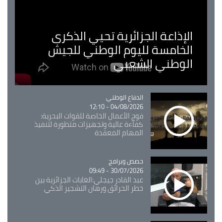
الإذاعة الجزائرية تحيي الذكرى
الخامسة لليوم الوطني للجيش
الوطني الشعبي
Catégorie
الدفاع الوطني
04/08/2026 - 12:10
فوج الأعمال الخاصة للقوات البحرية:
كفاءة عالية وتجهيزات متطورة لتنفيذ
المهام المعقدة
Catégorie
حصص وبرامج
30/07/2026 - 09:49
عبد القادر جيجلي:الغابات الجزائرية بين
خطر الحرائق ورهان التشجير الذكي