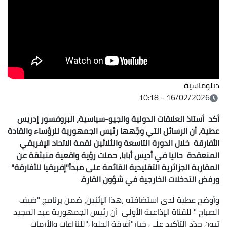
دبلوماسية
16/02/2026 - 10:18
أكد أستاذ العلاقات الدولية والجيو-سياسية، البروفسور إدريس
عطية، أن الرسائل التي وجّهها رئيس الجمهورية للرؤساء والقادة
الأفارقة خلال الدورة التاسعة والثلاثين لقمة الاتحاد الإفريقي
المنعقدة حاليا في أديس أبابا، حملت رؤية واقعية منبثقة عن
المقاربة الجزائرية التقليدية القائمة على مبدأ"إفريقيا للأفارقة"
ورفض التدخلات الخارجية في شؤون القارة.
وأوضح عطية لدى استضافته ،هذا الإثنين، ضمن برنامج "ضيف
الصباح " للقناة الإذاعية الأولى أن رئيس الجمهورية عبد المجيد
تبون جدّد التأكيد على خيار"أفرقة الحلول"للنزاعات والأزمات