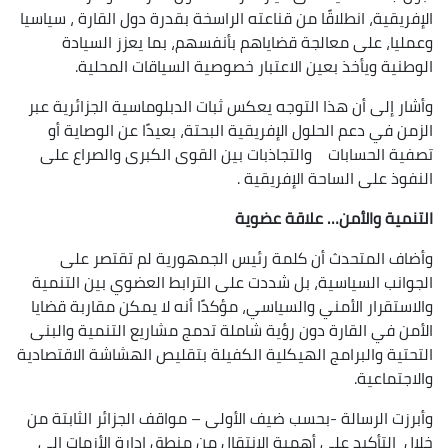
الإفريقية، انطلاقًا من قناعته الراسخة بقدرة دول القارة ، سياسيا
وعمليا، على معالجة قضاياهم بأنفسهم، بما يعزز السيادة
الوطنية ويأخذ بعين الاعتبار خصوصية السياقات المحلية.
وأشار إلى أن هذا التوجه يعكس ثبات الدبلوماسية الجزائرية عبر
الزمن في دعم الحلول الإفريقية البحتة، بعيدًا عن الوصاية أو
تصفية الحسابات والتجاذبات بين القوى الكبرى والصراع على
النفوذ على الساحة الإفريقية .
التنمية والأمن… علاقة عضوية
وأضاف المتحدث أن كلمة رئيس الجمهورية لم تقتصر على
الجوانب السياسية، بل شددت على الترابط العضوي بين التنمية
والاستقرار الأمني والسياسي، مؤكدًا أنه لا يمكن مقاربة قضايا
الأمن في القارة دون رؤية شاملة تدمج مشاريع التنمية والبنى
التحتية والبرامج الهيكلية الكفيلة بتقليص الهشاشة الاقتصادية
والاجتماعية.
وأبرزت الرسالة -بحسب ضيف الأولى – مواقف الجزائر الثابتة من
خلال التأكيد على أهمية الانتقال من منطق إدارة الأزمات إلى