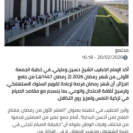
مجتمع
20/02/2026 - 16:18
أكد الإمام الخطيب الشيخ حسين وعليلي, في خطبة الجمعة
الأولى من شهر رمضان 2026 (2 رمضان 1447هـ) من جامع
الجزائر, أن شهر رمضان فرصة لإعادة تقويم السلوك الاستهلاكي,
وترسيخ ثقافة الاعتدال والوعي, بما ينسجم مع مقاصد الصيام
في تزكية النفس وتعزيز روح التكافل.
وأبرز الخطيب في خطبته بعنوان "العشر الأول من رمضان: مفتاح
الفلاح لمن أحسن البداية", أمام جمع غفير من المصلين قدموا
من مختلف ولايات الوطن بقوله أن "حقيقة الصيام تتجلى في
ضبط الشهوات وترشيد الإنفاق, لا في الإكثار من