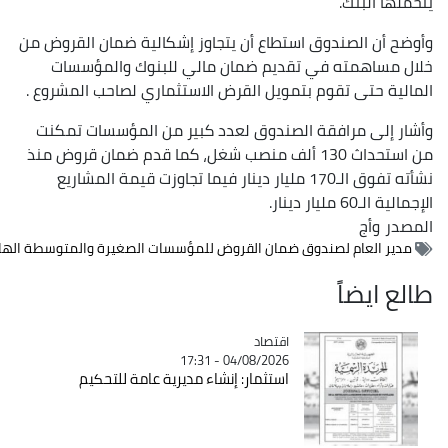
البنك.
ن الصندوق استطاع أن يتجاوز إشكالية ضمان القروض من
اهمته في تقديم ضمان مالي للبنوك والمؤسسات
حتى تقوم بتمويل القرض الاستثماري لصاحب المشروع .
لى مرافقة الصندوق لعدد كبير من المؤسسات تمكنت
من استحداث 130 ألف منصب شغل، كما قدم ضمان قروض منذ
نشأته تفوق الـ170 مليار دينار فيما تجاوزت قيمة المشاريع
ر دينار.
وأج
العام لصندوق ضمان القروض للمؤسسات الصغيرة والمتوسطة الهادي تمام
يضاً
اقتصاد
Catégorie
04/08/2026 - 17:31
استثمار: إنشاء مديرية عامة للتحكيم