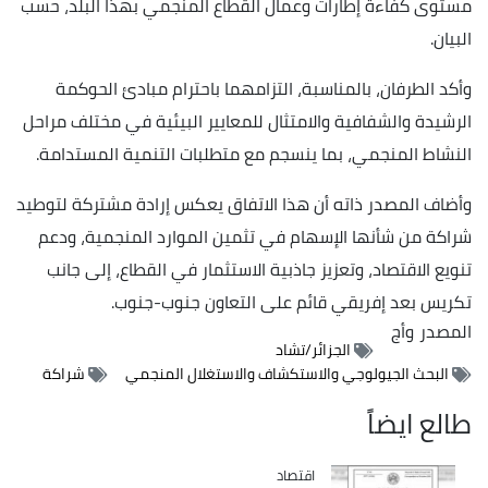
مستوى كفاءة إطارات وعمال القطاع المنجمي بهذا البلد، حسب
البيان.
وأكد الطرفان، بالمناسبة، التزامهما باحترام مبادئ الحوكمة
الرشيدة والشفافية والامتثال للمعايير البيئية في مختلف مراحل
النشاط المنجمي، بما ينسجم مع متطلبات التنمية المستدامة.
وأضاف المصدر ذاته أن هذا الاتفاق يعكس إرادة مشتركة لتوطيد
شراكة من شأنها الإسهام في تثمين الموارد المنجمية، ودعم
تنويع الاقتصاد، وتعزيز جاذبية الاستثمار في القطاع، إلى جانب
تكريس بعد إفريقي قائم على التعاون جنوب-جنوب.
المصدر
وأج
الجزائر/تشاد
البحث الجيولوجي والاستكشاف والاستغلال المنجمي
شراكة
طالع ايضاً
اقتصاد
Catégorie