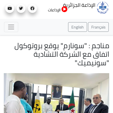
تجاوز
الإذاعة الجزائرية
إلى
الإذاعات
المحتوى
الرئيسي
English
Français
مناجم : "سونارم" يوقع بروتوكول
اتفاق مع الشركة التشادية
"سونيميك"