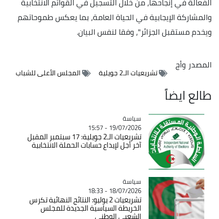
الفعالة في إنجاحها، من خلال التسجيل في القوائم الانتخابية
والمشاركة الإيجابية في الحياة العامة، بما يعكس طموحاتهم
ويخدم مستقبل الجزائر"، وفقا لنفس البيان.
المصدر
وأج
تشريعيات الـ2 جويلية
المجلس الأعلى للشباب
طالع ايضاً
سياسة
Catégorie
19/07/2026 - 15:57
تشريعيات الـ2 جويلية: 17 سبتمبر المقبل
آخر أجل لإيداع حسابات الحملة الانتخابية
سياسة
Catégorie
18/07/2026 - 18:33
تشريعيات 2 يوليو: النتائج النهائية تكرس
الخريطة السياسية الجديدة للمجلس
الشعبي الوطني