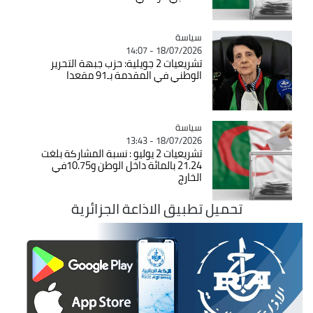
سياسة
Catégorie
18/07/2026 - 14:07
تشريعيات 2 جويلية: حزب جبهة التحرير
الوطني في المقدمة بـ91 مقعدا
سياسة
Catégorie
18/07/2026 - 13:43
تشريعيات 2 يوليو : نسبة المشاركة بلغت
21.24 بالمائة داخل الوطن و10.75في
الخارج
تحميل تطبيق الاذاعة الجزائرية