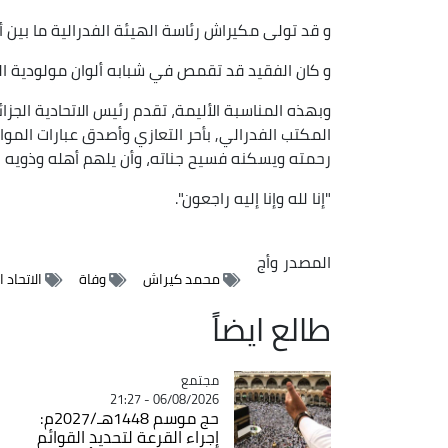
و قد تولى مكيراش رئاسة الهيئة الفدرالية ما بين أفريل 1986 وجويلية
و كان الفقيد قد تقمص في شبابه ألوان مولودية ال
وبهذه المناسبة الأليمة، تقدم رئيس الاتحادية الجز
المكتب الفدرالي, بأحر التعازي وأصدق عبارات الموا
رحمته ويسكنه فسيح جناته، وأن يلهم أهله وذويه ج
"إنا لله وإنا إليه راجعون".
المصدر
وأج
محمد كيراش
وفاة
الاتحاد 
طالع ايضاً
مجتمع
Catégorie
06/08/2026 - 21:27
حج موسم 1448هـ/2027م:
إجراء القرعة لتحديد القوائم