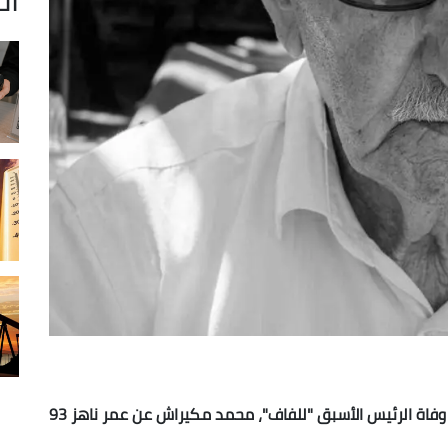
أعلن الاتحاد الجزائري لكرة القدم ، هذه الجمعة، عن وفاة الرئيس الأسبق "للفاف"، محمد مكيراش عن عمر ناهز 93