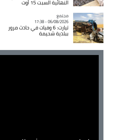
النهائية السبت 15 أوت
مجتمع
Catégorie
06/08/2026 - 17:38
تيارت: 6 وفيات في حادث مرور
ببلدية شحيمة