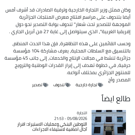
وكان ممثل وزير التجارة الخارجية وترقية الصادرات قد أشرف أمس
أيضا بتندوف على مراسم افتتاح معرض المنتجات الجزائرية
الموجهة للتصدير تحت شعار'' تندوف بوابة التصدير نحو دول
إفريقيا الغربية''، الذي سيتواصل إلى غاية 27 من أبريل الجاري .
وحسب القائمين على هذه التظاهرة، فإن هذا الحدث المنظم,
بالتنسيق مع السلطات المحلية، يعرف مشاركة 104 مؤسسة
جزائرية تنشط في مجالات الإنتاج والخدمات، إلى جانب 45 مؤسسة
حرفية، في خطوة تهدف إلى إبراز القدرات الوطنية والترويج
للمنتوج الجزائري بمختلف أنواعه.
المصدر
وأج
تجارة خارجية
تندوف
تصدير
طالع ايضاً
التجارة
Catégorie
05/08/2026 - 21:53
التوطين البنكي وعمليات الاستيراد: اقرار
آجال اضافية لاستيفاء الاجراءات