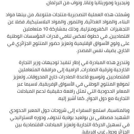
ونيجيريا وموريتانيا وغانا، ونواب من البرلمان.
وشملت هذه العملية التصديرية منتجات متنوعة، من بينها مواد
البناء, والمواد الغذائية، والتمور، والمواد البلاستيكية، فضلا عن
التجهيزات الكهرومنزلية، وذلك بمشاركة 10 متعاملين
اقتصاديين، في خطوة تعكس تنامي قدرات المؤسسات الوطنية
على ولوج الأسواق الإقليمية وتعزيز حضور المنتوج الجزائري في
الخارج, يضيف نفس المصدر.
وتندرج هذه المبادرة في إطار تنفيذ توجيهات وزير التجارة
الخارجية وترقية الصادرات، الرامية إلى مرافقة المتعاملين
الاقتصاديين، وتوسيع قاعدة الصادرات خارج المحروقات، وتعزيز
تموقع المنتوج الوطني في الأسواق الإفريقية، لاسيما عبر
المعابر الحدودية التي تمثل رافعة حقيقية لدعم المبادلات
التجارية مع دول الجوار، كما أشير إليه.
وبالمناسبة، استمع السفراء إلى شروحات حول المعبر الحدودي
الشهيد مصطفى بن بولعيد بولاية تندوف، ودوره الاستراتيجي
في تسهيل الحركة التجارية وتعزيز المبادلات الاقتصادية بين
الجزائر ودول غرب إفريقيا.