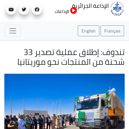
تجاوز
الإذاعة الجزائرية
إلى
الإذاعات
المحتوى
الرئيسي
English
Français
تندوف: إطلاق عملية تصدير 33
شحنة من المنتجات نحو موريتانيا