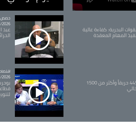
tégorie
حصص و
26 - 09:49
قوات البحرية: كفاءة عالية
عبد ال
فيذ المهام المعقدة
الحرا
اقتصاد
tégorie
26 - 12:13
المدير العام للغابات: 445 حريقاً وأكثر من 1500
بوحرب
حالي
قطاعي
لتنويع