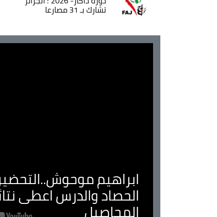
دورة داكار- 2026 : الجزائر
تشارك بـ 31 مصارعا
ابراهيم موحوش..التحضير 
الحصاد والدرس اعطى نتا
المحاصيل