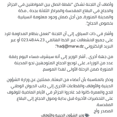
وأضاف أن اللجنة تشكل "نقطة اتصال بين المواطنين في الجزائر
والحجاج في البقاع المقدسة والمراكز الثلاثة بجدة , مكة
والمدينة المنورة, من أجل ضمان وجود معلومة انسيابية
بخصوص الحجاج".
وأشار في ذات السياق, إلى أن اللجنة "تعمل بنظام المداومة للرد
على جميع الانشغالات عبر الخط الهاتفي 023.48.44.23 أو عبر
البريد الإلكتروني
hadj@marw.dz
".
من جهة أخرى , أشار الوزير إلى أنه سيشرف مساء اليوم رفقة
عدد من الوزراء, على توديع الحجاج المتوجهين نحو المدينة
المنورة ضمن الرحلة الأولى لهذا الموسم.
وذكر بالمناسبة بأن أعضاء من البعثة, ممثلين عن وزارة الشؤون
الدينية والأوقاف والقطاعات الأخرى إلى جانب الديوان الوطني
للحج والعمرة كانوا قد غادروا الجزائر في الأيام الماضية للوقوف
على التحضيرات الأخيرة قبل بداية وصول الحجاج إلى البقاع
المقدسة.
المصدر
وأج
وزير الشؤون الدينية والأوقاف