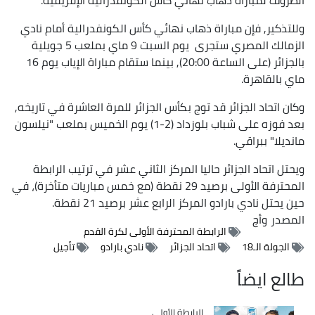
وللتذكير, فإن مباراة ذهاب نهائي كأس الكونفدرالية أمام نادي
الزمالك المصري ستجرى يوم السبت 9 ماي بملعب 5 جويلية
بالجزائر (على الساعة 20:00), بينما ستقام مباراة الإياب يوم 16
ماي بالقاهرة.
وكان اتحاد الجزائر قد توج بكأس الجزائر للمرة العاشرة في تاريخه,
بعد فوزه على شباب بلوزداد (2-1) يوم الخميس بملعب "نيلسون
مانديلا" ببراقي.
ويحتل اتحاد الجزائر حاليا المركز الثاني عشر في ترتيب الرابطة
المحترفة الأولى برصيد 29 نقطة (مع خمس مباريات متأخرة)، في
حين يحتل نادي بارادو المركز الرابع عشر برصيد 21 نقطة.
المصدر
وأج
الرابطة المحترفة الأولى لكرة القدم
الجولة الـ18
اتحاد الجزائر
نادي بارادو
تأجيل
طالع ايضاً
Catégorie
الرابطة الأولى