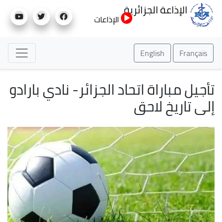
تجاوز
الإذاعة الجزائرية
إلى
الإذاعات
المحتوى
الرئيسي
English
Français
تأجيل مباراة اتحاد الجزائر- نادي بارادو
إلى تاريخ لاحق