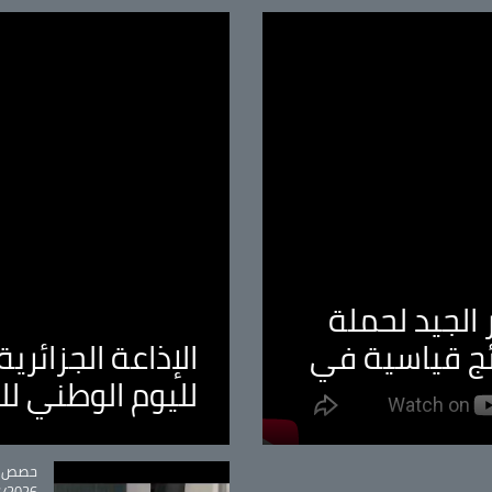
الجيد لحملة
ئج قياسية في
الإذاعة الجزائر
لليوم الوطني ل
tégorie
حصص و
26 - 09:49