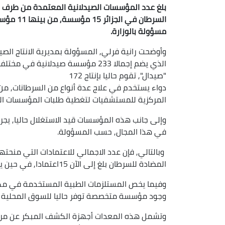
بلغ عدد المؤسسات الصيدلانية المعتمدة من طرف وزا
السرطان ف
مسؤولة بالوزارة.
وأوضحت رانية فرلي, المسؤولة بمديرية الانتاج الصي
"صيدال", تقوم حاليا بإنتاج 172
المركزية للمستشفيات لتغطية طلبات المؤسسات ا
وإلى جانب هذه المؤسسات قيد الاستغلال حاليا, يجري
في هذا المجال, حسب المسؤولة.
وبالتالي, فإن عدد الاجمالي للاعتمادات التي منحته
المضادة للسرطان بلغ إلى الآن 15اعتمادا, في حين يجري دراسة طلب إعتمادين آخرين, وفقا لنفس المصدر.
وفيما يخص المستلزمات الطبية المستخدمة في مكاف
وجود مؤسسة متخصصة توفر حاليا للسوق المحلية 