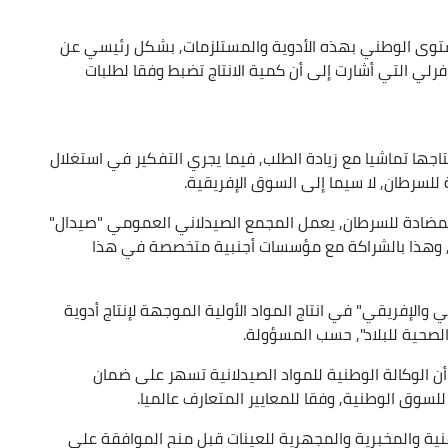
توى الوطني بهذه الأدوية والمستلزمات, بشكل رئيسي عن
 حسب شروح السيدة فرلي التي أشارت إلى أن كمية الانتاج تضبط وفقا لطلبات
اجها تماشيا مع زيادة الطلب, فيما يجري التفكير في استغلال
 للسرطان, لا سيما إلى السوق الإفريقية.
المضادة للسرطان, يعمل المجمع الصيدلاني العمومي "صيدال"
 وهذا بالشراكة مع مؤسسات أجنبية متخصصة في هذا
الإفريقي" في انتاج المواد الأولية الموجهة لإنتاج أدوية
لصحية للبلاد", حسب المسؤولة.
أن الوكالة الوطنية للمواد الصيدلانية تسهر على ضمان
لسوق الوطنية, وفقا للمعايير المتعارف عالميا.
قنية والمخبرية والمجهرية للعينات قبل منح الموافقة على