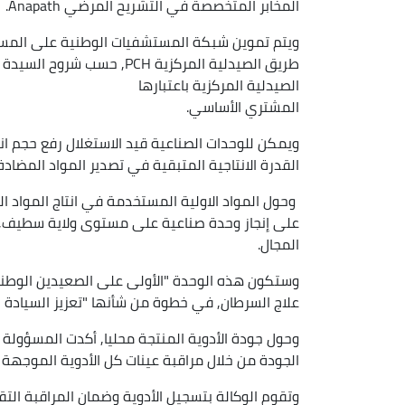
المخابر المتخصصة في التشريح المرضي Anapath.
ويتم تموين شبكة المستشفيات الوطنية على المس
طريق الصيدلية المركزية PCH,
الصيدلية المركزية باعتبارها
المشتري الأساسي.
ويمكن للوحدات الصناعية قيد الاستغلال رفع حجم انت
القدرة الانتاجية المتبقية في تصدير المواد المضادة
وحول المواد الاولية المستخدمة في انتاج المواد 
على إنجاز وحدة صناعية على مستوى ولاية سطيف,
المجال.
وستكون هذه الوحدة "الأولى على الصعيدين الوطني و
علاج السرطان, في خطوة من شأنها "تعزيز السيادة ا
وحول جودة الأدوية المنتجة محليا, أكدت المسؤولة 
الجودة من خلال مراقبة عينات كل الأدوية الموجهة ل
وتقوم الوكالة بتسجيل الأدوية وضمان المراقبة الت