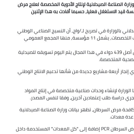
رة الصناعة الصيدلانية لإنتاج الأدوية المخصصة لعلاج مرض
ي الجزائر 15 مؤسسة, من بينها 11 مؤسسة قيد الاستغلال فعليا, حسبما أفادت به هذا الإثنين
دلاني بالوزارة في تصريح لـ/واج, أن النسيج الصناعي الوطني
الذي يضم إجمالا 233 مؤسسة صيدلانية في مختلف التخصصات, يشمل 11 مؤسسة, منها المجمع العمومي
دواء يستخدم في علاج عدة أنواع من السرطانات, من أصل 439 دواء في هذا المجال يتم اليوم تسويقه للصيدلية
لصحية المتخصصة.
 إنجاز أربعة مشاريع جديدة من شأنها تدعيم الانتاج الوطني
ا الوزارة لإنشاء وحدات صناعية متخصصة في إنتاج المواد
حة مرض السرطان, تظهر بيانات وزارة الصناعة الصيدلانية
عدة معدات.
وتشمل هذه المعدات أجهزة الكشف المبكر عن مرض السرطان PCR إضافة إلى "كل المعدات" المستخدمة داخل