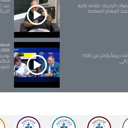
قوات البحرية: كفاءة عالية
عبد ال
فيذ المهام المعقدة
الحرا
اقتصاد
tégorie
26 - 12:13
المدير العام للغابات: 445 حريقاً وأكثر من 1500
بوحرب
حالي
قطاعي
لتنويع