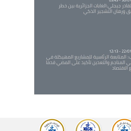
قادر جيجلي:الغابات الجزائرية بين خطر
ئق ورهان التشجير الذكي
Ca
22/07/20
: المتابعة الرئاسية للمشاريع المهيكلة في
 المناجم والتعدين تأكيد على المضي قدما
 الاقتصاد